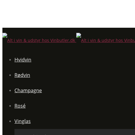
Hvidvin
Rødvin
Champagne
Rosé
Vinglas