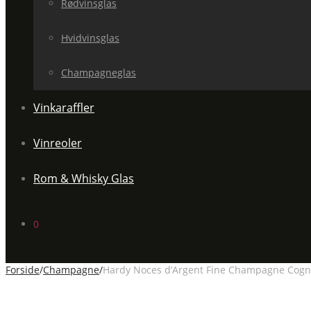
Rødvinsglas
Hvidvinsglas
Champagneglas
Vinkaraffler
Vinreoler
Rom & Whisky Glas
0
Forside
/
Champagne
/
Hardy Noces d’Argent Fine Champagne Cogna