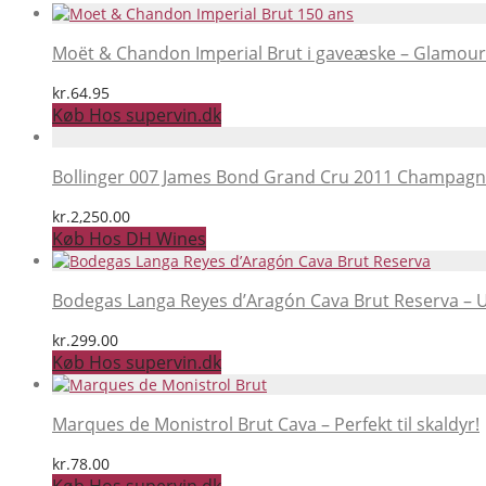
Moët & Chandon Imperial Brut i gaveæske – Glamour
kr.
64.95
Køb Hos supervin.dk
Bollinger 007 James Bond Grand Cru 2011 Champagne
kr.
2,250.00
Køb Hos DH Wines
Bodegas Langa Reyes d’Aragón Cava Brut Reserva – U
kr.
299.00
Køb Hos supervin.dk
Marques de Monistrol Brut Cava – Perfekt til skaldyr!
kr.
78.00