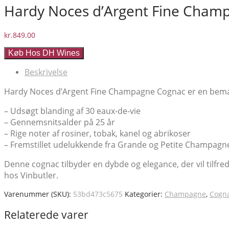
Hardy Noces d’Argent Fine Champ
kr.
849.00
Køb Hos DH Wines
Beskrivelse
Hardy Noces d’Argent Fine Champagne Cognac er en bemærk
– Udsøgt blanding af 30 eaux-de-vie
– Gennemsnitsalder på 25 år
– Rige noter af rosiner, tobak, kanel og abrikoser
– Fremstillet udelukkende fra Grande og Petite Champagn
Denne cognac tilbyder en dybde og elegance, der vil tilfreds
hos Vinbutler.
Varenummer (SKU):
53bd473c5675
Kategorier:
Champagne
,
Cogn
Relaterede varer