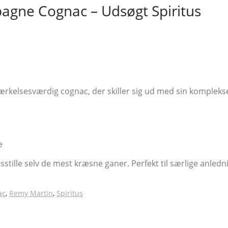
agne Cognac – Udsøgt Spiritus
elsesværdig cognac, der skiller sig ud med sin komplekse 
e
stille selv de mest kræsne ganer. Perfekt til særlige anledni
ac
,
Remy Martin
,
Spiritus