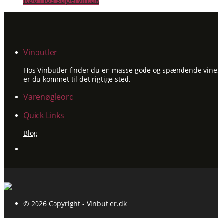
Køb Hos supervin.dk
Vinbutler
Hos Vinbutler finder du en masse gode og spændende vine, ti
er du kommet til det rigtige sted.
Varenøgleord
Quick Links
Blog
© 2026 Copyright - Vinbutler.dk