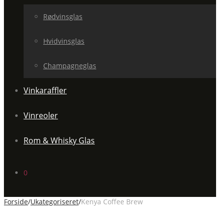
Rødvinsglas
Hvidvinsglas
Champagneglas
Vinkaraffler
Vinreoler
Rom & Whisky Glas
0
Forside
/
Ukategoriseret
/
Kenya Coffee Brew