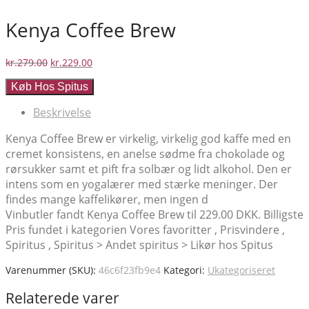
Kenya Coffee Brew
Den
Den
kr.
279.00
kr.
229.00
oprindelige
aktuelle
Køb Hos Spitus
pris
pris
var:
er:
Beskrivelse
kr.279.00.
kr.229.00.
Kenya Coffee Brew er virkelig, virkelig god kaffe med en
cremet konsistens, en anelse sødme fra chokolade og
rørsukker samt et pift fra solbær og lidt alkohol. Den er
intens som en yogalærer med stærke meninger. Der
findes mange kaffelikører, men ingen d
Vinbutler fandt Kenya Coffee Brew til 229.00 DKK. Billigste
Pris fundet i kategorien Vores favoritter , Prisvindere ,
Spiritus , Spiritus > Andet spiritus > Likør hos Spitus
Varenummer (SKU):
46c6f23fb9e4
Kategori:
Ukategoriseret
Relaterede varer