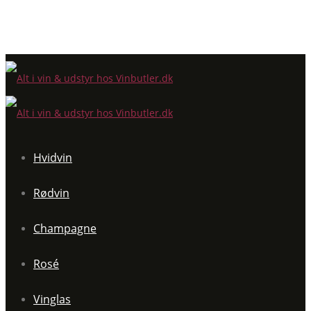
Hvidvin
Rødvin
Champagne
Rosé
Vinglas