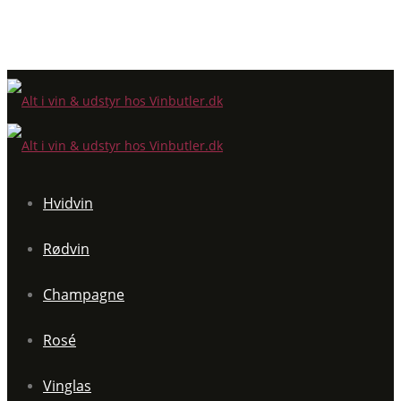
Hvidvin
Rødvin
Champagne
Rosé
Vinglas