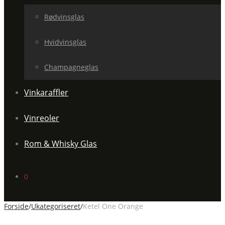
Rødvinsglas
Hvidvinsglas
Champagneglas
Vinkaraffler
Vinreoler
Rom & Whisky Glas
0
Forside
/
Ukategoriseret
/
Ketel One Orange