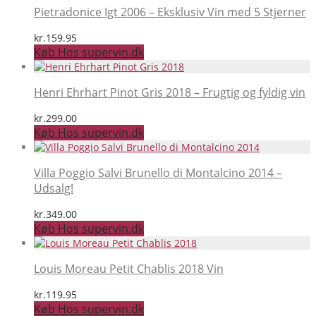
Pietradonice Igt 2006 – Eksklusiv Vin med 5 Stjerner
kr.
159.95
Køb Hos supervin.dk
Henri Ehrhart Pinot Gris 2018 – Frugtig og fyldig vin
kr.
299.00
Køb Hos supervin.dk
Villa Poggio Salvi Brunello di Montalcino 2014 –
Udsalg!
kr.
349.00
Køb Hos supervin.dk
Louis Moreau Petit Chablis 2018 Vin
kr.
119.95
Køb Hos supervin.dk