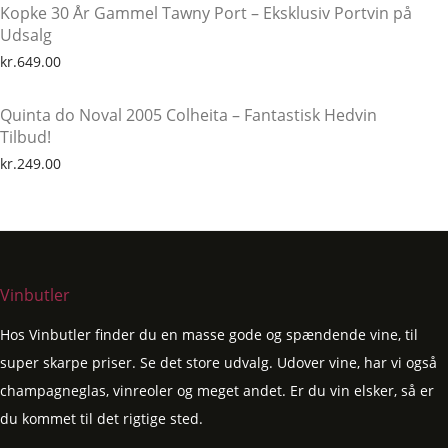
Kopke 30 År Gammel Tawny Port – Eksklusiv Portvin på
Udsalg
kr.
649.00
Quinta do Noval 2005 Colheita – Fantastisk Hedvin
Tilbud!
kr.
249.00
Vinbutler
Hos Vinbutler finder du en masse gode og spændende vine, til
super skarpe priser. Se det store udvalg. Udover vine, har vi også
champagneglas, vinreoler og meget andet. Er du vin elsker, så er
du kommet til det rigtige sted.