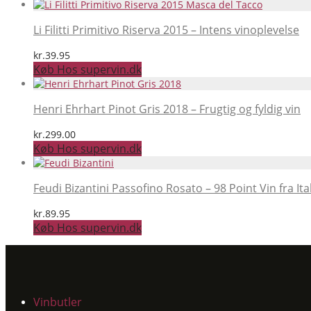
Li Filitti Primitivo Riserva 2015 – Intens vinoplevelse
kr.
39.95
Køb Hos supervin.dk
Henri Ehrhart Pinot Gris 2018 – Frugtig og fyldig vin
kr.
299.00
Køb Hos supervin.dk
Feudi Bizantini Passofino Rosato – 98 Point Vin fra Ita
kr.
89.95
Køb Hos supervin.dk
Vinbutler