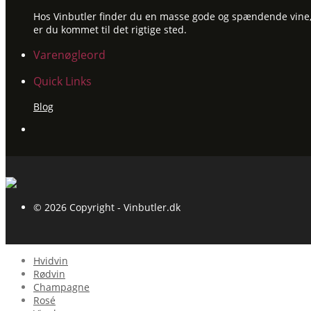
Hos Vinbutler finder du en masse gode og spændende vine, ti
er du kommet til det rigtige sted.
Varenøgleord
Quick Links
Blog
© 2026 Copyright - Vinbutler.dk
Hvidvin
Rødvin
Champagne
Rosé