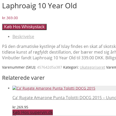
Laphroaig 10 Year Old
kr.
369.00
Køb Hos Whiskystack
Beskrivelse
På den dramatiske kystlinje af Islay findes en skat af skot
tidløse kunst af røgfyldt destillation, der bærer med sig 
Vinbutler fandt Laphroaig 10 Year Old til 339.00 DKK. Billi
Varenummer (SKU):
457642d5a387
Kategori:
Ukategoriseret
Vare
Relaterede varer
Ca’ Rugate Amarone Punta Tolotti DOCG 2015 – Uundgåe
kr.
269.95
Køb Hos supervin.dk