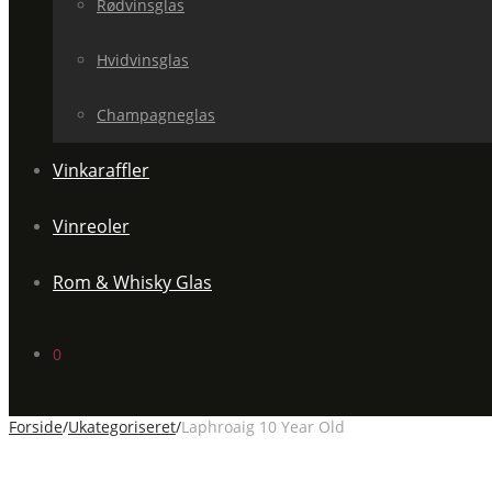
Rødvinsglas
Hvidvinsglas
Champagneglas
Vinkaraffler
Vinreoler
Rom & Whisky Glas
0
Forside
/
Ukategoriseret
/
Laphroaig 10 Year Old