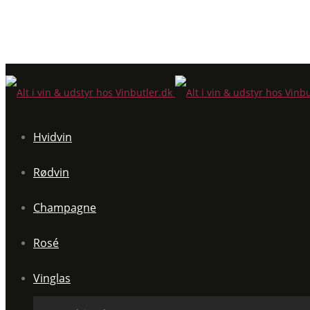
Hvidvin
Rødvin
Champagne
Rosé
Vinglas