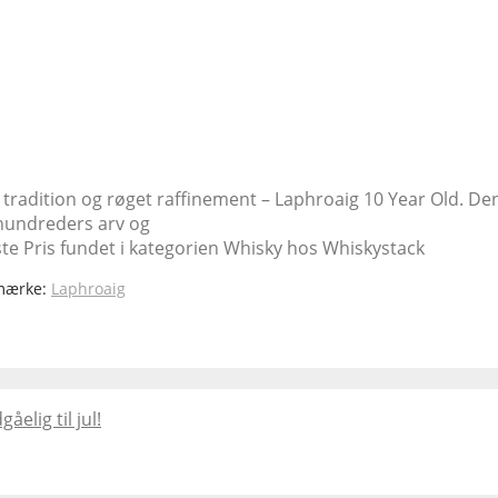
sk tradition og røget raffinement – Laphroaig 10 Year Old. De
århundreders arv og
gste Pris fundet i kategorien Whisky hos Whiskystack
mærke:
Laphroaig
lig til jul!