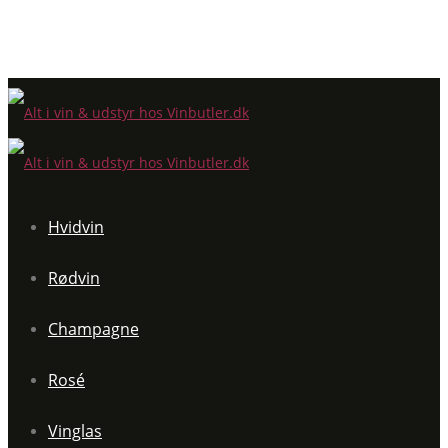
Hvidvin
Rødvin
Champagne
Rosé
Vinglas