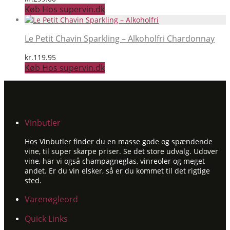
Køb Hos supervin.dk
Le Petit Chavin Sparkling – Alkoholfri Chardonnay
kr.
119.95
Køb Hos supervin.dk
Vinbutler
Hos Vinbutler finder du en masse gode og spændende
vine, til super skarpe priser. Se det store udvalg. Udover
vine, har vi også champagneglas, vinreoler og meget
andet. Er du vin elsker, så er du kommet til det rigtige
sted.
Varenøgleord
Quick Links