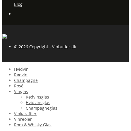
Blog
© 2026 Copyright - Vinbutler.dk
Hvidvin
Rødvin
Champagne
Rosé
Vinglas
Rødvinsglas
Hvidvinsglas
Champagneglas
Vinkaraffler
Vinreoler
Rom & Whisky Glas