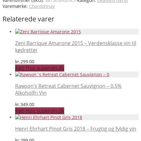
Varenummer (SKU):
3a15b3b0d5c3
Kategori:
Ukategoriseret
Varemærke:
Chardonnay
Relaterede varer
Zeni Barrique Amarone 2015 – Verdensklasse vin til
kødretter
kr.
299.00
Køb Hos supervin.dk
Rawson’s Retreat Cabernet Sauvignon – 0,5%
Alkoholfri Vin
kr.
349.00
Køb Hos supervin.dk
Henri Ehrhart Pinot Gris 2018 – Frugtig og fyldig vin
kr.
299.00