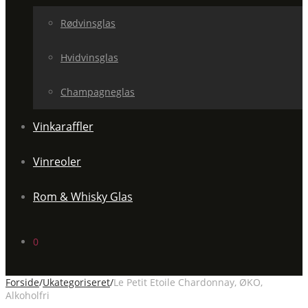
Rødvinsglas
Hvidvinsglas
Champagneglas
Vinkaraffler
Vinreoler
Rom & Whisky Glas
0
Forside
/
Ukategoriseret
/
Le Petit Etoile Chardonnay, ØKO,
Alkoholfri