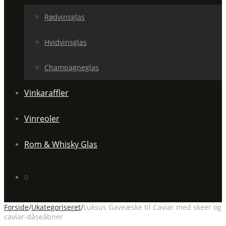
Rødvinsglas
Hvidvinsglas
Champagneglas
Vinkaraffler
Vinreoler
Rom & Whisky Glas
0
Forside
/
Ukategoriseret
/
Luksus Gaveæske til Caviar med skeer og
caviar-dåseåbner