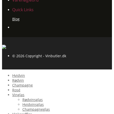
Varenøgleord
Quick Links
Blog
© 2026 Copyright - Vinbutler.dk
Hvidvin
Rødvin
Champagne
Rosé
Vinglas
Rødvinsglas
Hvidvinsglas
Champagneglas