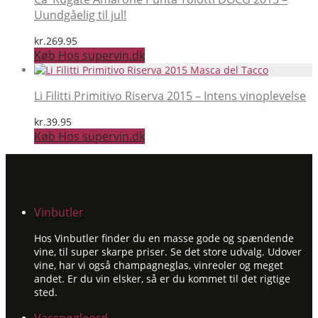
Uundgåelig til jul!
kr.
269.95
Køb Hos supervin.dk
Li Filitti Primitivo Riserva 2015 – Intens vinoplevelse
kr.
39.95
Køb Hos supervin.dk
Vinbutler
Hos Vinbutler finder du en masse gode og spændende
vine, til super skarpe priser. Se det store udvalg. Udover
vine, har vi også champagneglas, vinreoler og meget
andet. Er du vin elsker, så er du kommet til det rigtige
sted.