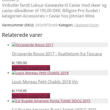
Vinbutler fandt Luksus Gaveæske til Caviar med skeer og
caviar-dåseåbner til 195.00 DKK. Billigste Pris fundet i
kategorien Accessories > Caviar hos Johnsen Wine
Varenummer (SKU):
3d0af8f7b488
Kategori:
Ukategoriseret
Relaterede varer
Orciaverde Rosso 2017 – Kvalitetsvin fra Toscana
kr.
189.00
Køb Hos supervin.dk
Louis Moreau Petit Chablis 2018 Vin
kr.
119.95
Køb Hos supervin.dk
Ca’ Rugate Amarone Punta Tolotti DOCG 2015 –