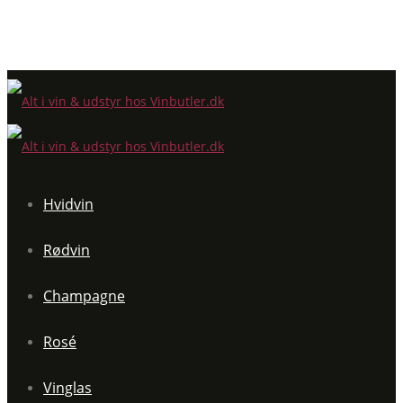
Hvidvin
Rødvin
Champagne
Rosé
Vinglas