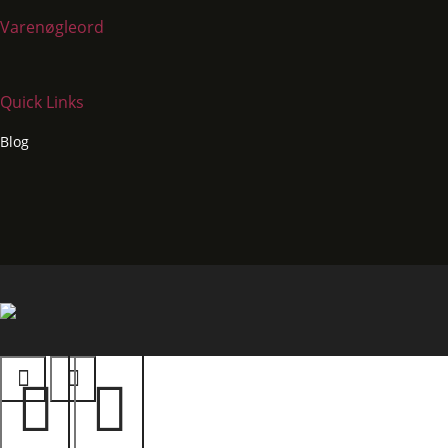
Varenøgleord
Quick Links
Blog