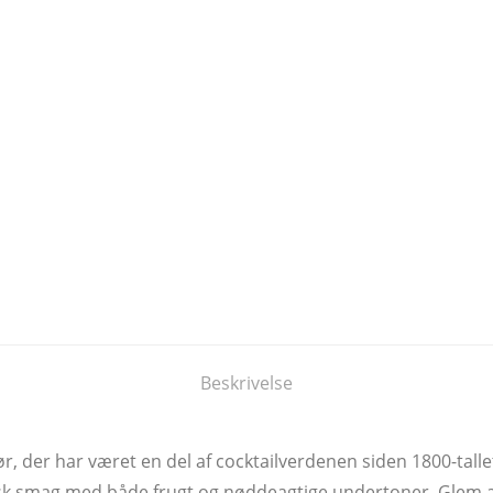
Beskrivelse
, der har været en del af cocktailverdenen siden 1800-tallet
stisk smag med både frugt og nøddeagtige undertoner. Glem a