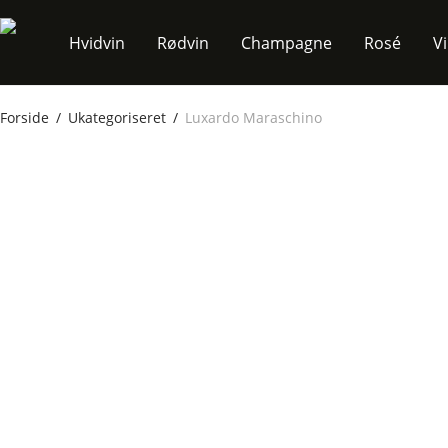
Hvidvin
Rødvin
Champagne
Rosé
V
Forside
/
Ukategoriseret
/
Luxardo Maraschino