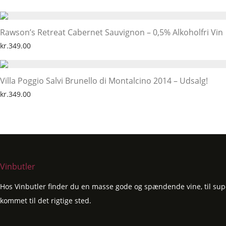
Rawson’s Retreat Cabernet Sauvignon – 0,5% Alkoholfri Vin
kr.
349.00
Villa Poggio Salvi Brunello di Montalcino 2014 – Udsalg!
kr.
349.00
Vinbutler
Hos Vinbutler finder du en masse gode og spændende vine, til super
kommet til det rigtige sted.