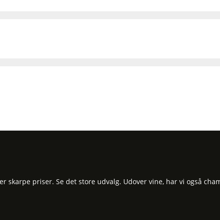
 skarpe priser. Se det store udvalg. Udover vine, har vi også cham