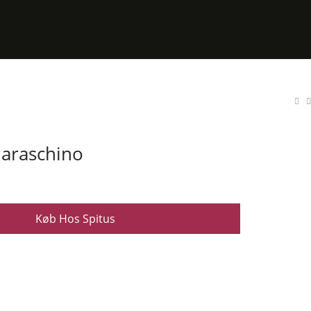
araschino
Køb Hos Spitus