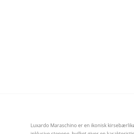
Luxardo Maraschino er en ikonisk kirsebærlikør
inklusive stenene, hvilket giver en karakteri