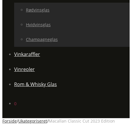
Rødvinsglas
Hvidvinsglas
Champagneglas
Vinkaraffler
Vinreoler
Rom & Whisky Glas
0
Forside
/
Ukategoriseret
/
Macallan Classic Cut 2023 Edition