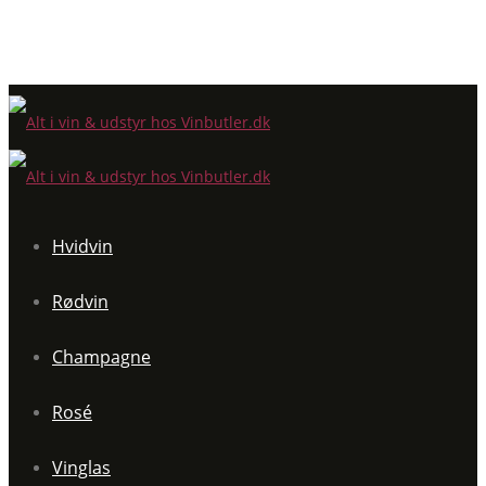
Hvidvin
Rødvin
Champagne
Rosé
Vinglas