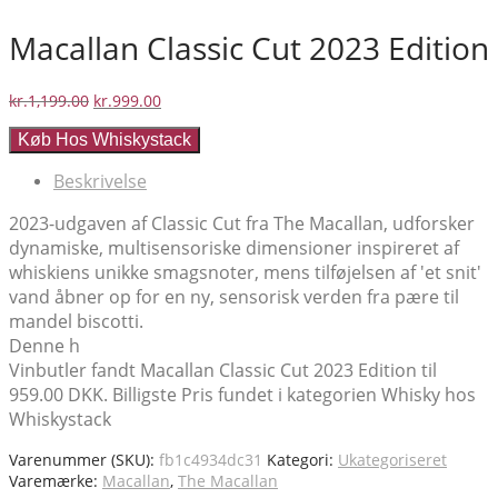
Macallan Classic Cut 2023 Edition
Den
Den
kr.
1,199.00
kr.
999.00
oprindelige
aktuelle
Køb Hos Whiskystack
pris
pris
var:
er:
Beskrivelse
kr.1,199.00.
kr.999.00.
2023-udgaven af Classic Cut fra The Macallan, udforsker
dynamiske, multisensoriske dimensioner inspireret af
whiskiens unikke smagsnoter, mens tilføjelsen af 'et snit'
vand åbner op for en ny, sensorisk verden fra pære til
mandel biscotti.
Denne h
Vinbutler fandt Macallan Classic Cut 2023 Edition til
959.00 DKK. Billigste Pris fundet i kategorien Whisky hos
Whiskystack
Varenummer (SKU):
fb1c4934dc31
Kategori:
Ukategoriseret
Varemærke:
Macallan
,
The Macallan