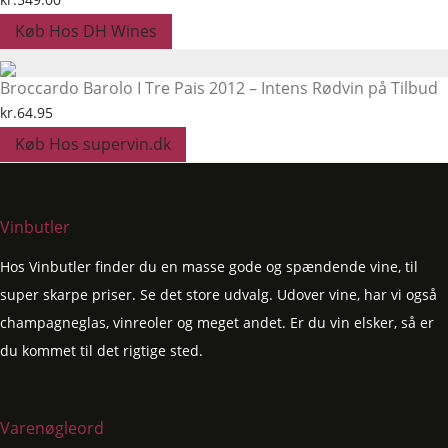
Køb Hos DH Wines
Broccardo Barolo I Tre Pais 2012 – Intens Rødvin på Tilbud
kr.
64.95
Køb Hos supervin.dk
Vinbutler
Hos Vinbutler finder du en masse gode og spændende vine, til
super skarpe priser. Se det store udvalg. Udover vine, har vi også
champagneglas, vinreoler og meget andet. Er du vin elsker, så er
du kommet til det rigtige sted.
Varenøgleord