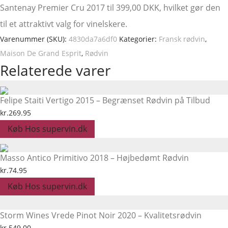
Santenay Premier Cru 2017 til 399,00 DKK, hvilket gør den
til et attraktivt valg for vinelskere.
Varenummer (SKU):
4830da7a6df0
Kategorier:
Fransk rødvin
,
Maison De Grand Esprit
,
Rødvin
Relaterede varer
Felipe Staiti Vertigo 2015 – Begrænset Rødvin på Tilbud
kr.
269.95
Køb Hos supervin.dk
Masso Antico Primitivo 2018 – Højbedømt Rødvin
kr.
74.95
Køb Hos supervin.dk
Storm Wines Vrede Pinot Noir 2020 – Kvalitetsrødvin
kr.
549.00