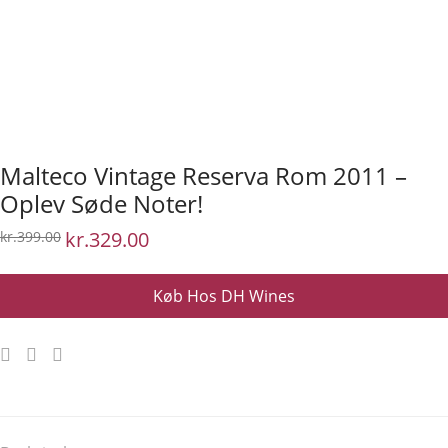
Malteco Vintage Reserva Rom 2011 –
Oplev Søde Noter!
Den
kr.
329.00
Den
kr.
399.00
oprindelige
aktuelle
pris
pris
var:
er:
kr.399.00.
kr.329.00.
Køb Hos DH Wines