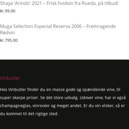
Shaya ‘Arindo’ 2021 – Frisk hvidvin fra Rueda, på tilbud!
kr.
99.00
Muga Selection Especial Reserva 2006 – Fremragende
Rødvin
kr.
795.00
Vinbutler
Hos Vinbutler finder du en masse gode og spændende vine, til
super skarpe priser. Se det store udvalg. Udover vine, har vi også
champagneglas, vinreoler og meget andet. Er du vin elsker, så er
du kommet til det rigtige sted.