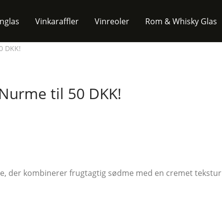
inglas
Vinkaraffler
Vinreoler
Rom & Whisky Glas
50 DKK!
Nurme til 50 DKK!
e, der kombinerer frugtagtig sødme med en cremet tekstur. D