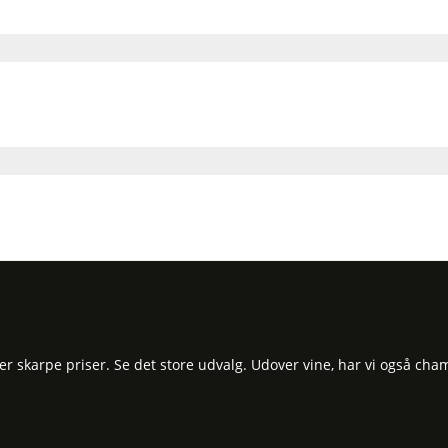
 skarpe priser. Se det store udvalg. Udover vine, har vi også cham