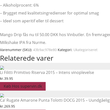
– Alkoholprocent: 6%
– Brygget med kvalitetsingredienser for optimal smag
– Ideel som aperitif eller til dessert
Mango Drip fås nu til 50.00 DKK hos Vinbutler. En fremrag
Milkshake IPA fra Nurme.
Varenummer (SKU):
43b9ac978e80
Kategori:
Ukategoriseret
Relaterede varer
Li Filitti Primitivo Riserva 2015 – Intens vinoplevelse
kr.
39.95
Køb Hos supervin.dk
Ca’ Rugate Amarone Punta Tolotti DOCG 2015 – Uundgåelig ti
kr.
269.95