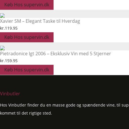
Køb Hos supervin.dk
Xavier SM – Elegant Taske til Hverdag
kr.
119.95
Køb Hos supervin.dk
Pietradonice Igt 2006 – Eksklusiv Vin med 5 Stjerner
kr.
159.95
Køb Hos supervin.dk
Vinbutler
Hos Vinbutler finder du en masse gode og spændende vine, til super
kommet til det rigtige sted.