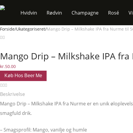
Hvidvin
Rødvin
Champagne
Rosé
V
Forside
/
Ukategoriseret
/
Mango Drip – Milkshake IPA fra Nurme til 
Mango Drip – Milkshake IPA fra 
kr.
50.00
Køb Hos Beer Me
Beskrivelse
Mango Drip – Milkshake IPA fra Nurme er en unik øloplevels
smagfuld drik.
– Smagsprofil: Mango, vanilje og humle