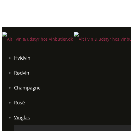
Hvidvin
Rødvin
Champagne
Rosé
Vinglas