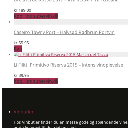
kr.
189.00
Køb Hos supervin.dk
Caseiro Tawny Port – Halvsød Rødbrun Portvin
kr.
55.95
Køb
Li Filitti Primitivo Riserva 2015 – Intens vinoplevelse
kr.
39.95
Køb Hos supervin.dk
Vinbutler
Hos Vinbutler finder du en masse gode og spændende vine, ti
er du kommet til det rigtige sted.