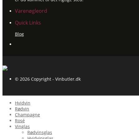
Varenøgleord
Quick Links
Blog
© 2026 Copyright - Vinbutler.dk
Hvidvin
Rødvin
Champagne
Rosé
Vinglas
Rødvinsglas
Hvidvinsglas