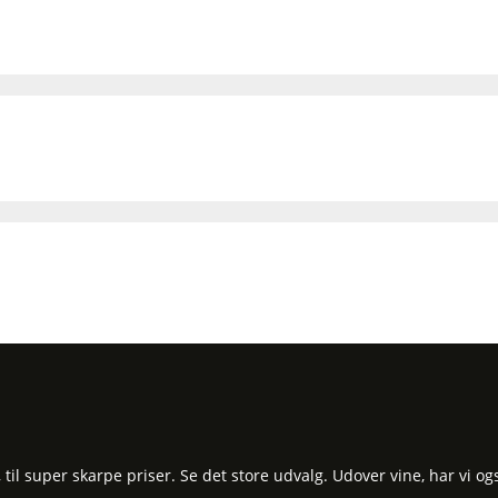
l super skarpe priser. Se det store udvalg. Udover vine, har vi og