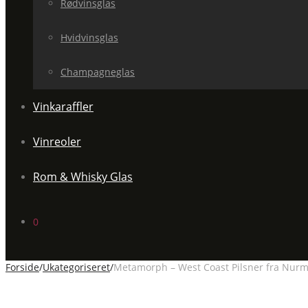
Rødvinsglas
Hvidvinsglas
Champagneglas
Vinkaraffler
Vinreoler
Rom & Whisky Glas
0
Forside
/
Ukategoriseret
/
Metamorph – West Coast Pilsner fra Nur