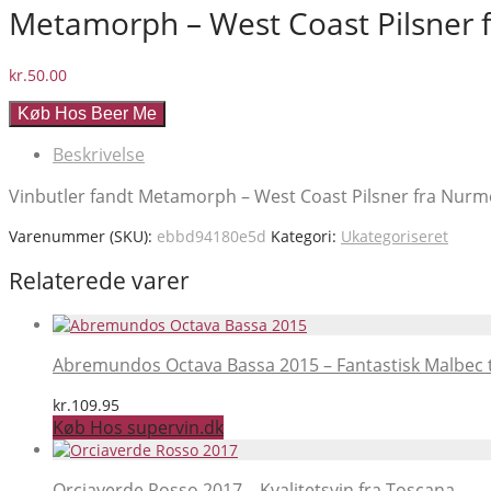
Metamorph – West Coast Pilsner 
kr.
50.00
Køb Hos Beer Me
Beskrivelse
Vinbutler fandt Metamorph – West Coast Pilsner fra Nurme 
Varenummer (SKU):
ebbd94180e5d
Kategori:
Ukategoriseret
Relaterede varer
Abremundos Octava Bassa 2015 – Fantastisk Malbec t
kr.
109.95
Køb Hos supervin.dk
Orciaverde Rosso 2017 – Kvalitetsvin fra Toscana