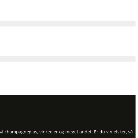
så champagneglas, vinreoler og meget andet. Er du vin elsker, så