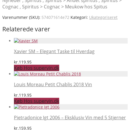
Nyheder , Spiritus , Spiritus > Andet spiritus , Spiritus >
Cognac , Spiritus > Cognac > Meukow hos Spitus
Varenummer (SKU):
574071614e72
Kategori:
Ukategoriseret
Relaterede varer
Xavier SM – Elegant Taske til Hverdag
kr.
119.95
Køb Hos supervin.dk
Louis Moreau Petit Chablis 2018 Vin
kr.
119.95
Køb Hos supervin.dk
Pietradonice Igt 2006 – Eksklusiv Vin med 5 Stjerner
kr.
159.95