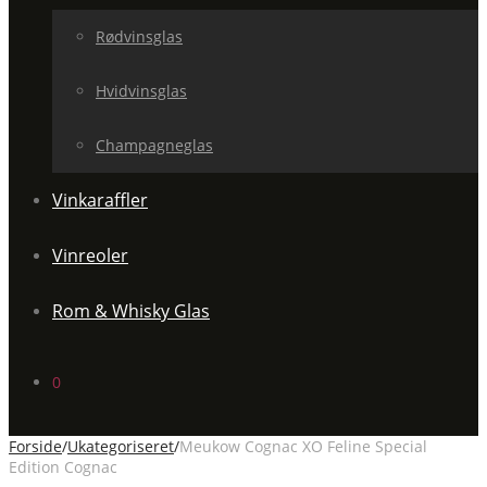
Rødvinsglas
Hvidvinsglas
Champagneglas
Vinkaraffler
Vinreoler
Rom & Whisky Glas
0
Forside
/
Ukategoriseret
/
Meukow Cognac XO Feline Special
Edition Cognac