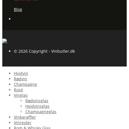
Blog
© 2026 Copyright - Vinbutler.dk
Hvidvin
Rødvin
Champagne
Rosé
Vinglas
Rødvinsglas
Hvidvinsglas
Champagneglas
Vinkaraffler
Vinreoler
Rom & Whisky Glas