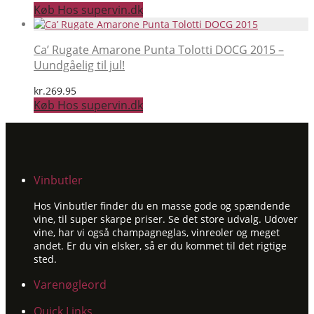
Køb Hos supervin.dk
Ca’ Rugate Amarone Punta Tolotti DOCG 2015 –
Uundgåelig til jul!
kr.
269.95
Køb Hos supervin.dk
Vinbutler
Hos Vinbutler finder du en masse gode og spændende
vine, til super skarpe priser. Se det store udvalg. Udover
vine, har vi også champagneglas, vinreoler og meget
andet. Er du vin elsker, så er du kommet til det rigtige
sted.
Varenøgleord
Quick Links