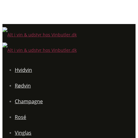
Hvidvin
Rødvin
Champagne
Rosé
Vinglas