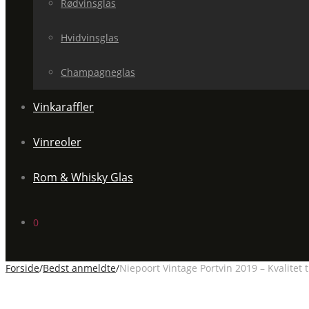
Rødvinsglas
Hvidvinsglas
Champagneglas
Vinkaraffler
Vinreoler
Rom & Whisky Glas
0
Forside
/
Bedst anmeldte
/
Niepoort Vintage Portvin 2019 – Kvalitet t