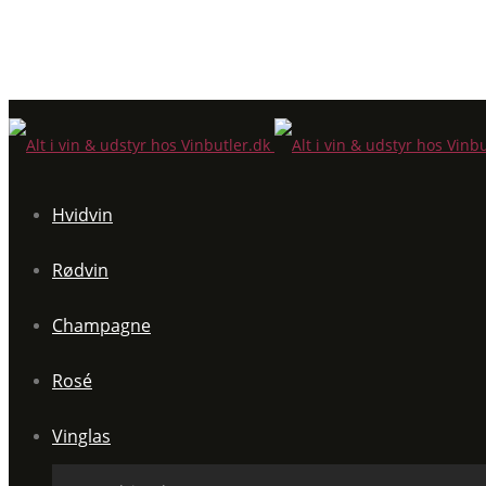
Hvidvin
Rødvin
Champagne
Rosé
Vinglas