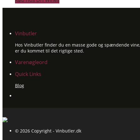
Køb Hos DH Wines
Vinbutler
Hos Vinbutler finder du en masse gode og spændende vine, ti
er du kommet til det rigtige sted.
Varenøgleord
Quick Links
Blog
© 2026 Copyright - Vinbutler.dk