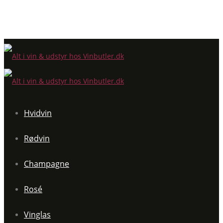
Hvidvin
Rødvin
Champagne
Rosé
Vinglas