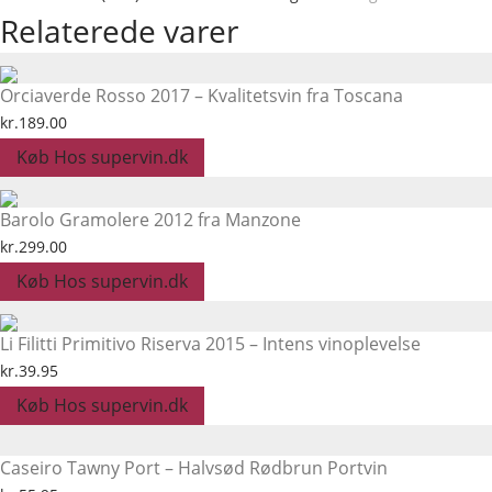
Relaterede varer
Orciaverde Rosso 2017 – Kvalitetsvin fra Toscana
kr.
189.00
Køb Hos supervin.dk
Barolo Gramolere 2012 fra Manzone
kr.
299.00
Køb Hos supervin.dk
Li Filitti Primitivo Riserva 2015 – Intens vinoplevelse
kr.
39.95
Køb Hos supervin.dk
Caseiro Tawny Port – Halvsød Rødbrun Portvin