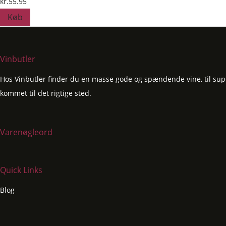
kr.
55.95
Køb
Vinbutler
Hos Vinbutler finder du en masse gode og spændende vine, til super
kommet til det rigtige sted.
Varenøgleord
Quick Links
Blog