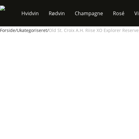
Hvidvin
Rødvin
Champagne
Rosé
V
Forside
/
Ukategoriseret
/
Old St. Croix A.H. Riise XO Explorer Reserve