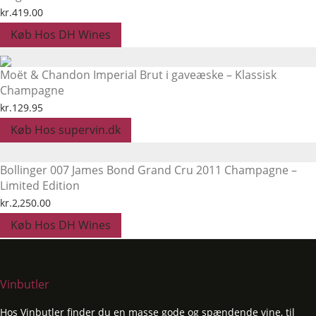
kr.
419.00
Køb Hos DH Wines
Moët & Chandon Imperial Brut i gaveæske – Klassisk
Champagne
kr.
129.95
Køb Hos supervin.dk
Bollinger 007 James Bond Grand Cru 2011 Champagne –
Limited Edition
kr.
2,250.00
Køb Hos DH Wines
Vinbutler
Hos Vinbutler finder du en masse gode og spændende vine, til