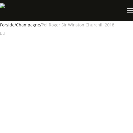
Forside
/
Champagne
/
Pol Roger Sir Winston Churchill 2018