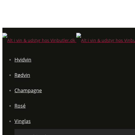
Hvidvin
Rødvin
Champagne
Rosé
Vinglas