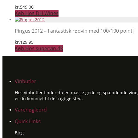
kr.
549.00
Køb Hos DH Wines
Pingus 2012 – Fantastisk rødvin med 100/100 point!
kr.
129.95
Køb Hos supervin.dk
Vinbutler
Hos Vinbutler finder du en masse gode og spændende vine, ti
er du kommet til det rigtige sted.
Varenøgleord
Quick Links
Blog