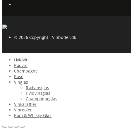
© 2026 Copyright - Vinbutler.dk
Hvidvin
Rødvin
Champagne
Rosé
Vinglas
Rødvinsglas
Hvidvinsglas
Champagneglas
Vinkaraffler
Vinreoler
Rom & Whisky Glas