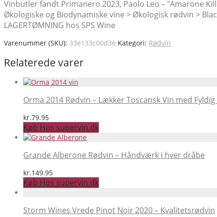
Vinbutler fandt Primanero 2023, Paolo Leo – "Amarone Killer
Økologiske og Biodynamiske vine > Økologisk rødvin > Black 
LAGERTØMNING hos SPS Wine
Varenummer (SKU):
33e133c00d3e
Kategori:
Rødvin
Relaterede varer
Orma 2014 Rødvin – Lækker Toscansk Vin med Fyldi
kr.
79.95
Køb Hos supervin.dk
Grande Alberone Rødvin – Håndværk i hver dråbe
kr.
149.95
Køb Hos supervin.dk
Storm Wines Vrede Pinot Noir 2020 – Kvalitetsrødvin