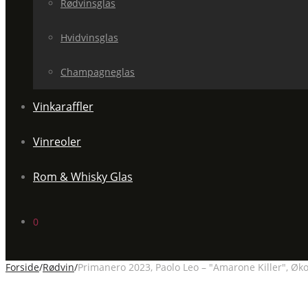
Rødvinsglas
Hvidvinsglas
Champagneglas
Vinkaraffler
Vinreoler
Rom & Whisky Glas
0
Forside
/
Rødvin
/
Primanero 2023, Paolo Leo – "Amarone Killer", Økol