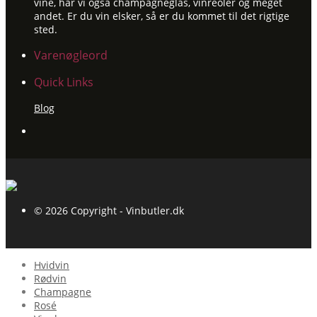
vine, har vi også champagneglas, vinreoler og meget
andet. Er du vin elsker, så er du kommet til det rigtige
sted.
Varenøgleord
Quick Links
Blog
© 2026 Copyright - Vinbutler.dk
Hvidvin
Rødvin
Champagne
Rosé