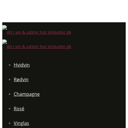
Hvidvin
Rødvin
Champagne
Rosé
Vinglas