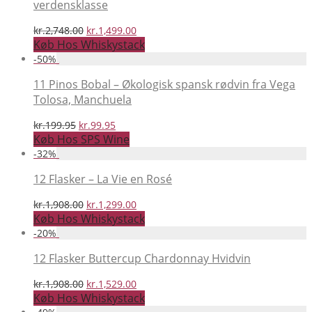
verdensklasse
Den
Den
kr.
2,748.00
kr.
1,499.00
oprindelige
aktuelle
Køb Hos Whiskystack
pris
pris
-
50
%
var:
er:
kr.2,748.00.
kr.1,499.00.
11 Pinos Bobal – Økologisk spansk rødvin fra Vega
Tolosa, Manchuela
Den
Den
kr.
199.95
kr.
99.95
oprindelige
aktuelle
Køb Hos SPS Wine
pris
pris
-
32
%
var:
er:
kr.199.95.
kr.99.95.
12 Flasker – La Vie en Rosé
Den
Den
kr.
1,908.00
kr.
1,299.00
oprindelige
aktuelle
Køb Hos Whiskystack
pris
pris
-
20
%
var:
er:
kr.1,908.00.
kr.1,299.00.
12 Flasker Buttercup Chardonnay Hvidvin
Den
Den
kr.
1,908.00
kr.
1,529.00
oprindelige
aktuelle
Køb Hos Whiskystack
pris
pris