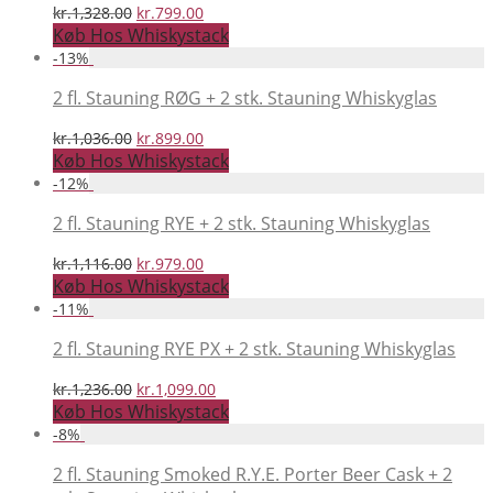
Den
Den
kr.
1,328.00
kr.
799.00
oprindelige
aktuelle
Køb Hos Whiskystack
pris
pris
-
13
%
var:
er:
kr.1,328.00.
kr.799.00.
2 fl. Stauning RØG + 2 stk. Stauning Whiskyglas
Den
Den
kr.
1,036.00
kr.
899.00
oprindelige
aktuelle
Køb Hos Whiskystack
pris
pris
-
12
%
var:
er:
kr.1,036.00.
kr.899.00.
2 fl. Stauning RYE + 2 stk. Stauning Whiskyglas
Den
Den
kr.
1,116.00
kr.
979.00
oprindelige
aktuelle
Køb Hos Whiskystack
pris
pris
-
11
%
var:
er:
kr.1,116.00.
kr.979.00.
2 fl. Stauning RYE PX + 2 stk. Stauning Whiskyglas
Den
Den
kr.
1,236.00
kr.
1,099.00
oprindelige
aktuelle
Køb Hos Whiskystack
pris
pris
-
8
%
var:
er:
kr.1,236.00.
kr.1,099.00.
2 fl. Stauning Smoked R.Y.E. Porter Beer Cask + 2