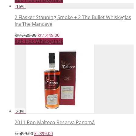
Køb Hos Whiskystack
pris
pris
-
16
%
var:
er:
kr.1,239.00.
kr.1,049.00.
2 Flasker Stauning Smoke + 2 The Bullet Whiskyglas
fra The Mancave
Den
Den
kr.
1,729.00
kr.
1,449.00
oprindelige
aktuelle
Køb Hos Whiskystack
pris
pris
var:
er:
kr.1,729.00.
kr.1,449.00.
-
20
%
2011 Ron Malteco Reserva Panamá
Den
Den
kr.
499.00
kr.
399.00