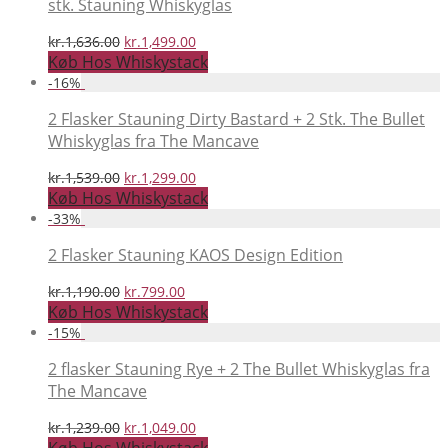
stk. Stauning Whiskyglas
Den
Den
kr.
1,636.00
kr.
1,499.00
oprindelige
aktuelle
Køb Hos Whiskystack
pris
pris
-
16
%
var:
er:
kr.1,636.00.
kr.1,499.00.
2 Flasker Stauning Dirty Bastard + 2 Stk. The Bullet
Whiskyglas fra The Mancave
Den
Den
kr.
1,539.00
kr.
1,299.00
oprindelige
aktuelle
Køb Hos Whiskystack
pris
pris
-
33
%
var:
er:
kr.1,539.00.
kr.1,299.00.
2 Flasker Stauning KAOS Design Edition
Den
Den
kr.
1,190.00
kr.
799.00
oprindelige
aktuelle
Køb Hos Whiskystack
pris
pris
-
15
%
var:
er:
kr.1,190.00.
kr.799.00.
2 flasker Stauning Rye + 2 The Bullet Whiskyglas fra
The Mancave
Den
Den
kr.
1,239.00
kr.
1,049.00
oprindelige
aktuelle