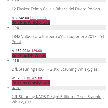
-
49
%
var:
er:
kr.1,908.00.
kr.1,529.00.
12 Flasker Telmo Calleja Ribera del Duero Rødvin
Den
Den
kr.
2,748.00
kr.
1,399.00
oprindelige
aktuelle
Køb Hos Whiskystack
pris
pris
-
19
%
var:
er:
kr.2,748.00.
kr.1,399.00.
1842 Valbeccara Barbera d’Asti Superiore 2017 – 91
Point
Den
Den
kr.
159.00
kr.
129.00
oprindelige
aktuelle
Køb Hos DH Wines
pris
pris
-
15
%
var:
er:
kr.159.00.
kr.129.00.
2 fl. Stauning HØST + 2 stk. Stauning Whiskyglas
Den
Den
kr.
928.00
kr.
789.00
oprindelige
aktuelle
Køb Hos Whiskystack
pris
pris
-
40
%
var:
er:
kr.928.00.
kr.789.00.
2 fl. Stauning KAOS Design Edition + 2 stk. Stauning
Whiskyglas