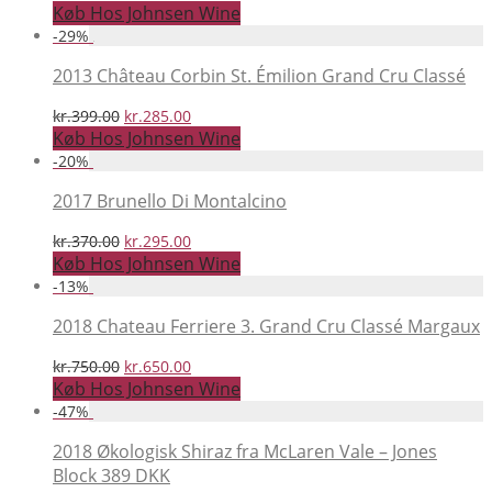
oprindelige
aktuelle
Køb Hos Johnsen Wine
pris
pris
-
29
%
var:
er:
kr.499.00.
kr.399.00.
2013 Château Corbin St. Émilion Grand Cru Classé
Den
Den
kr.
399.00
kr.
285.00
oprindelige
aktuelle
Køb Hos Johnsen Wine
pris
pris
-
20
%
var:
er:
kr.399.00.
kr.285.00.
2017 Brunello Di Montalcino
Den
Den
kr.
370.00
kr.
295.00
oprindelige
aktuelle
Køb Hos Johnsen Wine
pris
pris
-
13
%
var:
er:
kr.370.00.
kr.295.00.
2018 Chateau Ferriere 3. Grand Cru Classé Margaux
Den
Den
kr.
750.00
kr.
650.00
oprindelige
aktuelle
Køb Hos Johnsen Wine
pris
pris
-
47
%
var:
er:
kr.750.00.
kr.650.00.
2018 Økologisk Shiraz fra McLaren Vale – Jones
Block 389 DKK