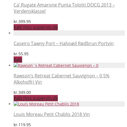
Ca’ Rugate Amarone Punta Tolotti DOCG 2013 –
Verdensklasse!
kr.
399.95
Køb Hos supervin.dk
Caseiro Tawny Port – Halvsød Rødbrun Portvin
kr.
55.95
Køb
Rawson’s Retreat Cabernet Sauvignon – 0,5%
Alkoholfri Vin
kr.
349.00
Køb Hos supervin.dk
Louis Moreau Petit Chablis 2018 Vin
kr.
119.95