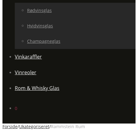
Rødvinsglas
Hvidvinsglas
Champagneglas
Vinkaraffler
Vinreoler
Rom & Whisky Glas
0
Forside
/
Ukategoriseret
/
Rammstein Rum