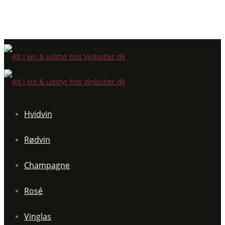
Hvidvin
Rødvin
Champagne
Rosé
Vinglas