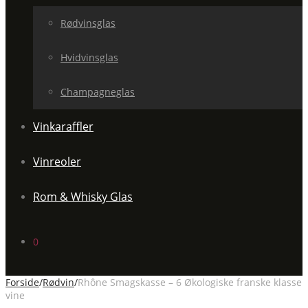
Rødvinsglas
Hvidvinsglas
Champagneglas
Vinkaraffler
Vinreoler
Rom & Whisky Glas
0
Forside
/
Rødvin
/
Rhône Smagskasse – 6 Økologiske franske klasse
vine