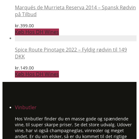
Marqués de Murrieta Reserva 2014 – Spansk Rødvin
på Tilbud
kr.
399.00
Køb Hos DH Wines
Spice Route Pinotage 2022 – Fyldig rødvin til 149
DKK
kr.
149.00
Køb Hos DH Wines
Vinbutler
Hos Vinbutler finder du en masse gode og spændende
vine, til super skarpe priser. Se det store udvalg. Udover
vine, har vi også champagneglas, vinreoler og meget
andet. Er du vin elsker, så er du kommet til det rigtige