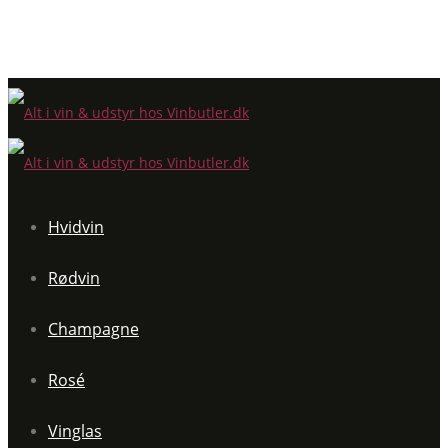
Hvidvin
Rødvin
Champagne
Rosé
Vinglas