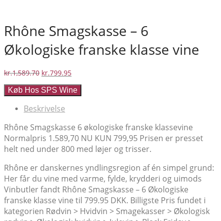
Rhône Smagskasse – 6
Økologiske franske klasse vine
Den
Den
kr.
1,589.70
kr.
799.95
oprindelige
aktuelle
Køb Hos SPS Wine
pris
pris
var:
er:
Beskrivelse
kr.1,589.70.
kr.799.95.
Rhône Smagskasse 6 økologiske franske klassevine
Normalpris 1.589,70 NU KUN 799,95 Prisen er presset
helt ned under 800 med løjer og trisser.
Rhône er danskernes yndlingsregion af én simpel grund:
Her får du vine med varme, fylde, krydderi og uimods
Vinbutler fandt Rhône Smagskasse – 6 Økologiske
franske klasse vine til 799.95 DKK. Billigste Pris fundet i
kategorien Rødvin > Hvidvin > Smagekasser > Økologisk