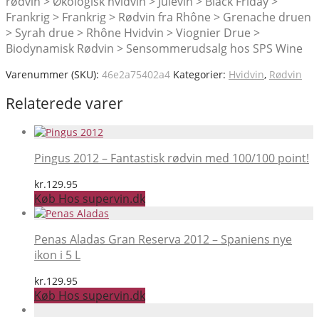
rødvin > Økologisk hvidvin > Julevin > Black Friday >
Frankrig > Frankrig > Rødvin fra Rhône > Grenache druen
> Syrah drue > Rhône Hvidvin > Viognier Drue >
Biodynamisk Rødvin > Sensommerudsalg hos SPS Wine
Varenummer (SKU):
46e2a75402a4
Kategorier:
Hvidvin
,
Rødvin
Relaterede varer
Pingus 2012 – Fantastisk rødvin med 100/100 point!
kr.
129.95
Køb Hos supervin.dk
Penas Aladas Gran Reserva 2012 – Spaniens nye
ikon i 5 L
kr.
129.95
Køb Hos supervin.dk