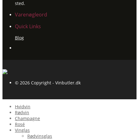
sted.
Varenøgleord
Quick Links
Blog
© 2026 Copyright - Vinbutler.dk
Hvidvin
Rødvin
Champagne
Rosé
Vinglas
Rødvinsglas