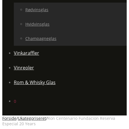
Rødvinsglas
Hvidvinsglas
Champagneglas
Vinkaraffler
Vinreoler
Rom & Whisky Glas
0
Forside
/
Ukategoriseret
/
Ron Centenario Fundacion Reserva
Especial 20 Years