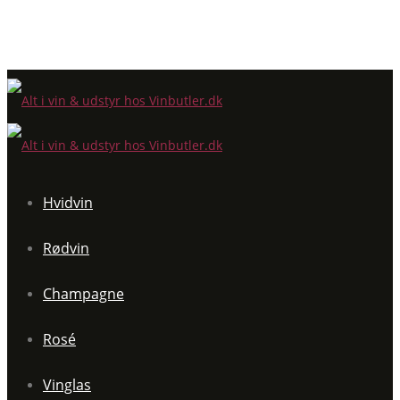
Hvidvin
Rødvin
Champagne
Rosé
Vinglas