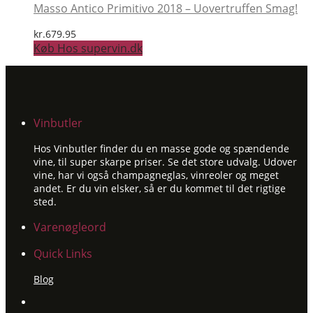
Masso Antico Primitivo 2018 – Uovertruffen Smag!
kr.
679.95
Køb Hos supervin.dk
Vinbutler
Hos Vinbutler finder du en masse gode og spændende
vine, til super skarpe priser. Se det store udvalg. Udover
vine, har vi også champagneglas, vinreoler og meget
andet. Er du vin elsker, så er du kommet til det rigtige
sted.
Varenøgleord
Quick Links
Blog