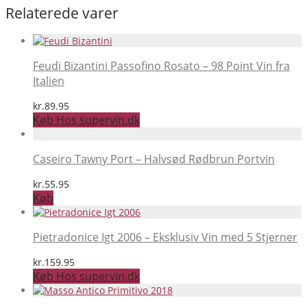
Relaterede varer
Feudi Bizantini Passofino Rosato – 98 Point Vin fra
Italien
kr.
89.95
Køb Hos supervin.dk
Caseiro Tawny Port – Halvsød Rødbrun Portvin
kr.
55.95
Køb
Pietradonice Igt 2006 – Eksklusiv Vin med 5 Stjerner
kr.
159.95
Køb Hos supervin.dk