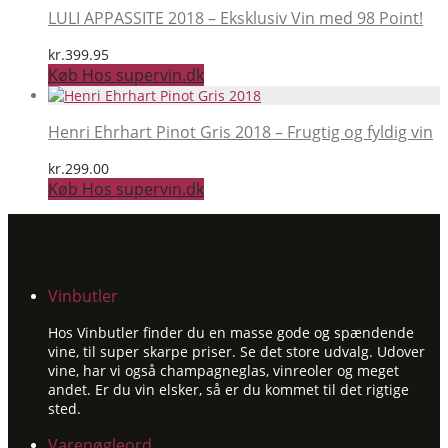
LULI APPASSITE 2018 – Eksklusiv Vin med 98 Point!
kr.
399.95
Køb Hos supervin.dk
Henri Ehrhart Pinot Gris 2018 – Frugtig og fyldig vin
kr.
299.00
Køb Hos supervin.dk
Vinbutler
Hos Vinbutler finder du en masse gode og spændende
vine, til super skarpe priser. Se det store udvalg. Udover
vine, har vi også champagneglas, vinreoler og meget
andet. Er du vin elsker, så er du kommet til det rigtige
sted.
Varenøgleord