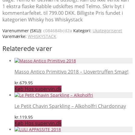
1 ekstra flaske Rabble udskiftes med Telmo. Skriv byt i
kommentarfeltet. til 799.00 DKK. Billigste Pris fundet i
kategorien Whisky hos Whiskystack
Varenummer (SKU):
c084684bcd2a
Kategori:
Ukategoriseret
Varemærke:
WHISKYSTACK
Relaterede varer
Masso Antico Primitivo 2018 – Uovertruffen Smag!
kr.
679.95
Køb Hos supervin.dk
Le Petit Chavin Sparkling – Alkoholfri Chardonnay
kr.
119.95
Køb Hos supervin.dk