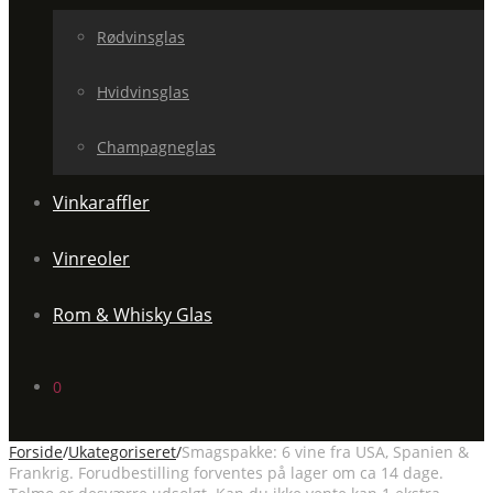
Rødvinsglas
Hvidvinsglas
Champagneglas
Vinkaraffler
Vinreoler
Rom & Whisky Glas
0
Forside
/
Ukategoriseret
/
Smagspakke: 6 vine fra USA, Spanien &
Frankrig. Forudbestilling forventes på lager om ca 14 dage.