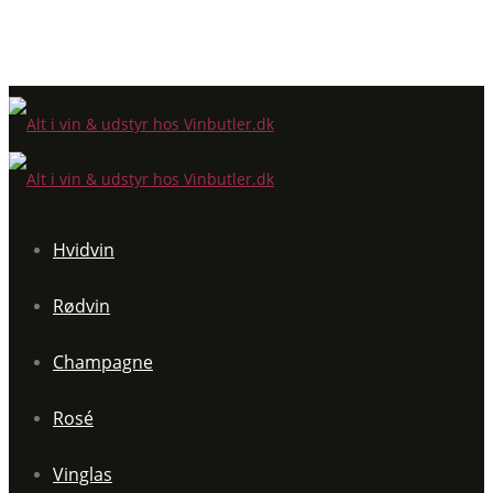
Hvidvin
Rødvin
Champagne
Rosé
Vinglas