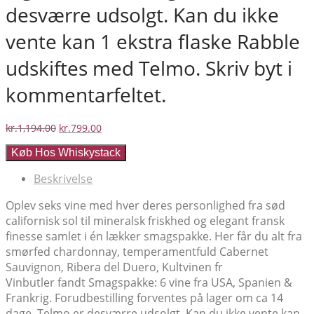
desværre udsolgt. Kan du ikke
vente kan 1 ekstra flaske Rabble
udskiftes med Telmo. Skriv byt i
kommentarfeltet.
Den
Den
kr.
1,194.00
kr.
799.00
oprindelige
aktuelle
Køb Hos Whiskystack
pris
pris
var:
er:
Beskrivelse
kr.1,194.00.
kr.799.00.
Oplev seks vine med hver deres personlighed fra sød
californisk sol til mineralsk friskhed og elegant fransk
finesse samlet i én lækker smagspakke. Her får du alt fra
smørfed chardonnay, temperamentfuld Cabernet
Sauvignon, Ribera del Duero, Kultvinen fr
Vinbutler fandt Smagspakke: 6 vine fra USA, Spanien &
Frankrig. Forudbestilling forventes på lager om ca 14
dage. Telmo er desværre udsolgt. Kan du ikke vente kan