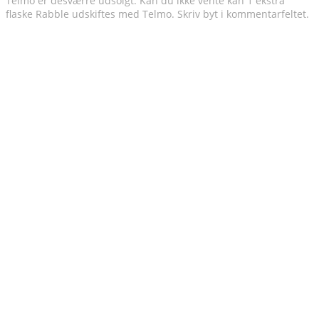
Telmo er desværre udsolgt. Kan du ikke vente kan 1 ekstra
flaske Rabble udskiftes med Telmo. Skriv byt i kommentarfeltet.