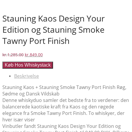
Stauning Kaos Design Your
Edition og Stauning Smoke
Tawny Port Finish
Den
Den
kr.
1,285.00
kr.
849.00
oprindelige
aktuelle
Køb Hos Whiskystack
pris
pris
var:
er:
Beskrivelse
kr.1,285.00.
kr.849.00.
Stauning Kaos + Stauning Smoke Tawny Port Finish Røg,
Sødme og Dansk Vildskab
Denne whiskyduo samler det bedste fra to verdener: den
balancerede kaotiske kraft fra Kaos og den røgede
elegance fra Smoke Tawny Port Finish. To whiskyer, der
hver især viser
Vinbutler fandt Stauning Kaos Design Your Edition og