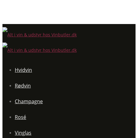
Hvidvin
Rødvin
Champagne
Rosé
Vinglas