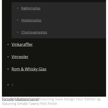
Rødvinsglas
Hvidvinsglas
Champagneglas
Vinkaraffler
Vinreoler
Rom & Whisky Glas
0
Forside
/
Ukategoriseret
/
Stauning Kaos Design Your Edition og
Stauning Smoke Tawny Port Finish