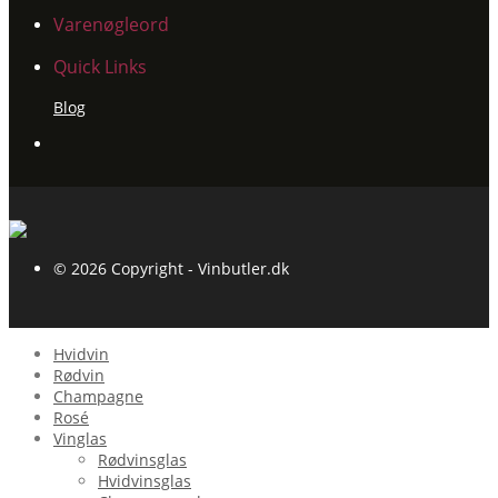
Varenøgleord
Quick Links
Blog
© 2026 Copyright - Vinbutler.dk
Hvidvin
Rødvin
Champagne
Rosé
Vinglas
Rødvinsglas
Hvidvinsglas