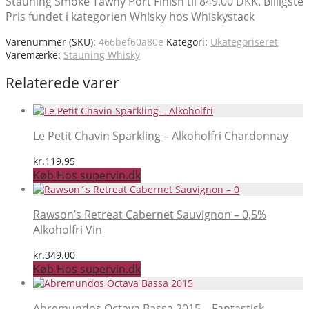
Stauning Smoke Tawny Port Finish til 849.00 DKK. Billigste
Pris fundet i kategorien Whisky hos Whiskystack
Varenummer (SKU):
466bef60a80e
Kategori:
Ukategoriseret
Varemærke:
Stauning Whisky
Relaterede varer
Le Petit Chavin Sparkling – Alkoholfri Chardonnay
kr.
119.95
Køb Hos supervin.dk
Rawson’s Retreat Cabernet Sauvignon – 0,5%
Alkoholfri Vin
kr.
349.00
Køb Hos supervin.dk
Abremundos Octava Bassa 2015 – Fantastisk