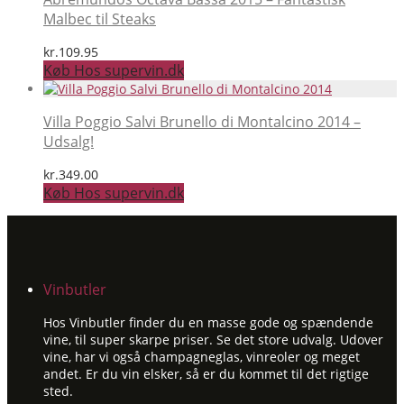
Malbec til Steaks
kr.
109.95
Køb Hos supervin.dk
Villa Poggio Salvi Brunello di Montalcino 2014 –
Udsalg!
kr.
349.00
Køb Hos supervin.dk
Vinbutler
Hos Vinbutler finder du en masse gode og spændende
vine, til super skarpe priser. Se det store udvalg. Udover
vine, har vi også champagneglas, vinreoler og meget
andet. Er du vin elsker, så er du kommet til det rigtige
sted.