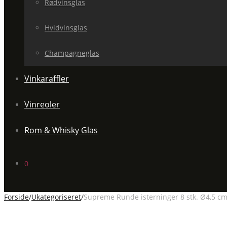
Rødvinsglas
Hvidvinsglas
Champagneglas
Vinkaraffler
Vinreoler
Rom & Whisky Glas
0
Forside
/
Ukategoriseret
/
Supreme Runde isterninger 8 stk. Ø4,5 c