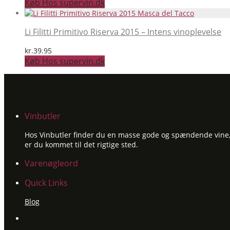
Køb Hos supervin.dk
Li Filitti Primitivo Riserva 2015 – Intens vinoplevelse
kr.
39.95
Køb Hos supervin.dk
Vinbutler
Hos Vinbutler finder du en masse gode og spændende vine, ti
er du kommet til det rigtige sted.
Varenøgleord
Quick Links
Blog