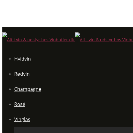
Hvidvin
Rødvin
Champagne
Rosé
Vinglas