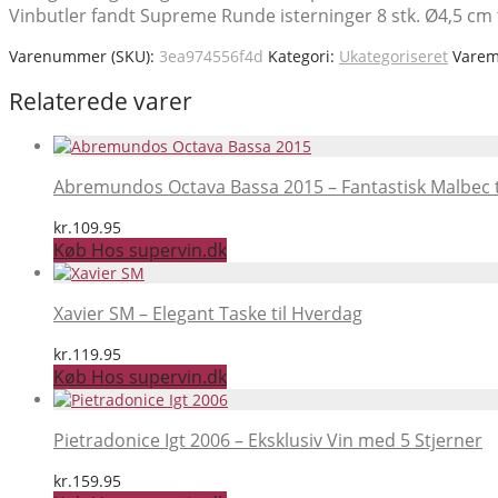
Vinbutler fandt Supreme Runde isterninger 8 stk. Ø4,5 cm t
Varenummer (SKU):
3ea974556f4d
Kategori:
Ukategoriseret
Vare
Relaterede varer
Abremundos Octava Bassa 2015 – Fantastisk Malbec t
kr.
109.95
Køb Hos supervin.dk
Xavier SM – Elegant Taske til Hverdag
kr.
119.95
Køb Hos supervin.dk
Pietradonice Igt 2006 – Eksklusiv Vin med 5 Stjerner
kr.
159.95