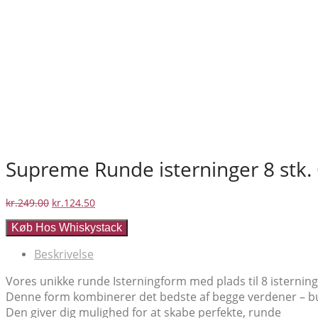
Supreme Runde isterninger 8 stk.
Den
Den
kr.
249.00
kr.
124.50
oprindelige
aktuelle
Køb Hos Whiskystack
pris
pris
var:
er:
Beskrivelse
kr.249.00.
kr.124.50.
Vores unikke runde Isterningform med plads til 8 isterning
Denne form kombinerer det bedste af begge verdener – bunde
Den giver dig mulighed for at skabe perfekte, runde