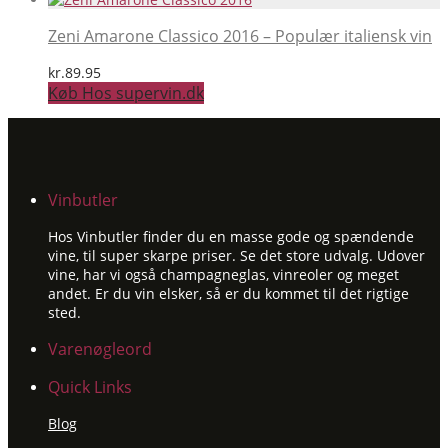
Zeni Amarone Classico 2016 – Populær italiensk vin
kr.
89.95
Køb Hos supervin.dk
Vinbutler
Hos Vinbutler finder du en masse gode og spændende
vine, til super skarpe priser. Se det store udvalg. Udover
vine, har vi også champagneglas, vinreoler og meget
andet. Er du vin elsker, så er du kommet til det rigtige
sted.
Varenøgleord
Quick Links
Blog