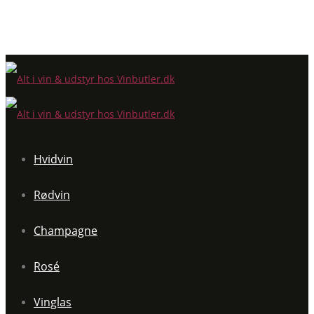
Hvidvin
Rødvin
Champagne
Rosé
Vinglas