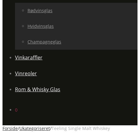
Rødvinsglas
Hvidvinsglas
Champagneglas
Vinkaraffler
Vinreoler
Rom & Whisky Glas
0
Forside
/
Ukategoriseret
/
Teeling Single Malt Whiskey