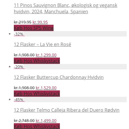
kr.239.95.
kr.99.95.
11 Pinos Sauvignon Blanc, økologisk og vegansk
hvidvin, 2024, Manchuela, Spanien
Den
Den
kr.
219.95
kr.
99.95
oprindelige
aktuelle
Køb Hos SPS Wine
pris
pris
-
32
%
var:
er:
kr.219.95.
kr.99.95.
12 Flasker – La Vie en Rosé
Den
Den
kr.
1,908.00
kr.
1,299.00
oprindelige
aktuelle
Køb Hos Whiskystack
pris
pris
-
20
%
var:
er:
kr.1,908.00.
kr.1,299.00.
12 Flasker Buttercup Chardonnay Hvidvin
Den
Den
kr.
1,908.00
kr.
1,529.00
oprindelige
aktuelle
Køb Hos Whiskystack
pris
pris
-
45
%
var:
er:
kr.1,908.00.
kr.1,529.00.
12 Flasker Telmo Calleja Ribera del Duero Rødvin
Den
Den
kr.
2,748.00
kr.
1,499.00
oprindelige
aktuelle
Køb Hos Whiskystack