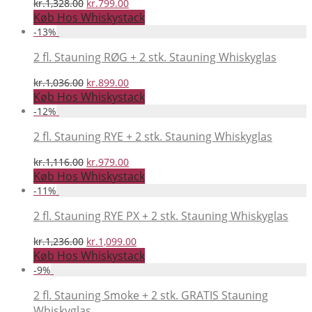
Den
Den
kr.
1,328.00
kr.
799.00
oprindelige
aktuelle
Køb Hos Whiskystack
pris
pris
-
13
%
var:
er:
kr.1,328.00.
kr.799.00.
2 fl. Stauning RØG + 2 stk. Stauning Whiskyglas
Den
Den
kr.
1,036.00
kr.
899.00
oprindelige
aktuelle
Køb Hos Whiskystack
pris
pris
-
12
%
var:
er:
kr.1,036.00.
kr.899.00.
2 fl. Stauning RYE + 2 stk. Stauning Whiskyglas
Den
Den
kr.
1,116.00
kr.
979.00
oprindelige
aktuelle
Køb Hos Whiskystack
pris
pris
-
11
%
var:
er:
kr.1,116.00.
kr.979.00.
2 fl. Stauning RYE PX + 2 stk. Stauning Whiskyglas
Den
Den
kr.
1,236.00
kr.
1,099.00
oprindelige
aktuelle
Køb Hos Whiskystack
pris
pris
-
9
%
var:
er:
kr.1,236.00.
kr.1,099.00.
2 fl. Stauning Smoke + 2 stk. GRATIS Stauning
Whiskyglas