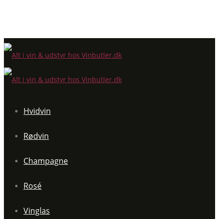
Hvidvin
Rødvin
Champagne
Rosé
Vinglas