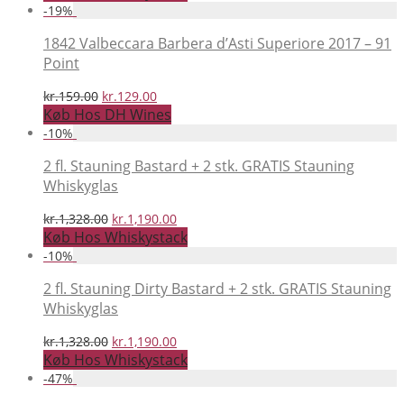
pris
pris
-
19
%
var:
er:
kr.2,748.00.
kr.1,499.00.
1842 Valbeccara Barbera d’Asti Superiore 2017 – 91
Point
Den
Den
kr.
159.00
kr.
129.00
oprindelige
aktuelle
Køb Hos DH Wines
pris
pris
-
10
%
var:
er:
kr.159.00.
kr.129.00.
2 fl. Stauning Bastard + 2 stk. GRATIS Stauning
Whiskyglas
Den
Den
kr.
1,328.00
kr.
1,190.00
oprindelige
aktuelle
Køb Hos Whiskystack
pris
pris
-
10
%
var:
er:
kr.1,328.00.
kr.1,190.00.
2 fl. Stauning Dirty Bastard + 2 stk. GRATIS Stauning
Whiskyglas
Den
Den
kr.
1,328.00
kr.
1,190.00
oprindelige
aktuelle
Køb Hos Whiskystack
pris
pris
-
47
%
var:
er: