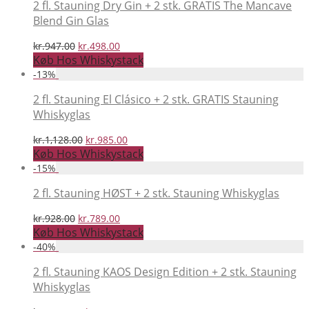
kr.1,328.00.
kr.1,190.00.
2 fl. Stauning Dry Gin + 2 stk. GRATIS The Mancave
Blend Gin Glas
Den
Den
kr.
947.00
kr.
498.00
oprindelige
aktuelle
Køb Hos Whiskystack
pris
pris
-
13
%
var:
er:
kr.947.00.
kr.498.00.
2 fl. Stauning El Clásico + 2 stk. GRATIS Stauning
Whiskyglas
Den
Den
kr.
1,128.00
kr.
985.00
oprindelige
aktuelle
Køb Hos Whiskystack
pris
pris
-
15
%
var:
er:
kr.1,128.00.
kr.985.00.
2 fl. Stauning HØST + 2 stk. Stauning Whiskyglas
Den
Den
kr.
928.00
kr.
789.00
oprindelige
aktuelle
Køb Hos Whiskystack
pris
pris
-
40
%
var:
er:
kr.928.00.
kr.789.00.
2 fl. Stauning KAOS Design Edition + 2 stk. Stauning
Whiskyglas