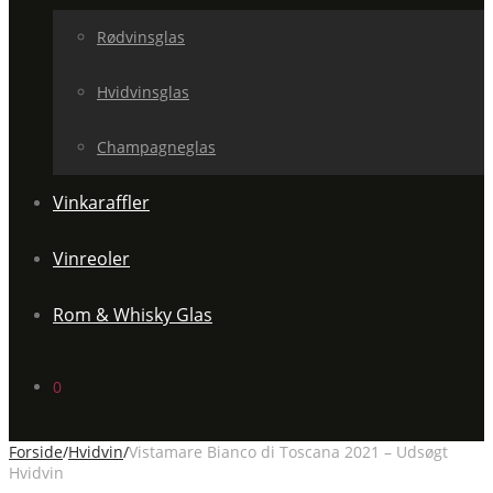
Rødvinsglas
Hvidvinsglas
Champagneglas
Vinkaraffler
Vinreoler
Rom & Whisky Glas
0
Forside
/
Hvidvin
/
Vistamare Bianco di Toscana 2021 – Udsøgt
Hvidvin