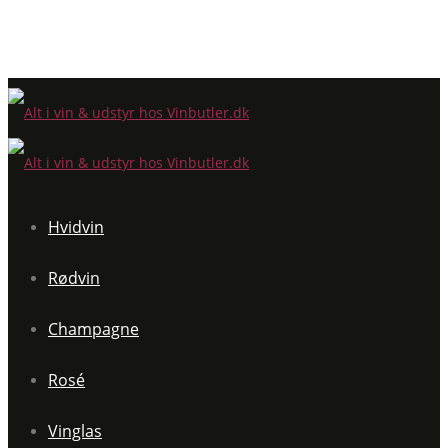
Hvidvin
Rødvin
Champagne
Rosé
Vinglas