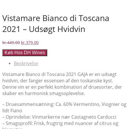
Vistamare Bianco di Toscana
2021 – Udsøgt Hvidvin
Den
Den
kr.
449.00
kr.
379.00
oprindelige
aktuelle
Køb Hos DH Wines
pris
pris
var:
er:
Beskrivelse
kr.449.00.
kr.379.00.
Vistamare Bianco di Toscana 2021 GAJA er en udsøgt
hvidvin, der fanger essensen af den toskanske kyst.
Denne vin er en perfekt kombination af druesorter, der
skaber en harmonisk smagsoplevelse.
– Druesammensætning: Ca. 60% Vermentino, Viognier og
lidt Fiano
– Oprindelse: Vinmarkerne nær Castagneto Carducci
– Smagsprofil: Frisk, frugtrig med nuancer af citrus og