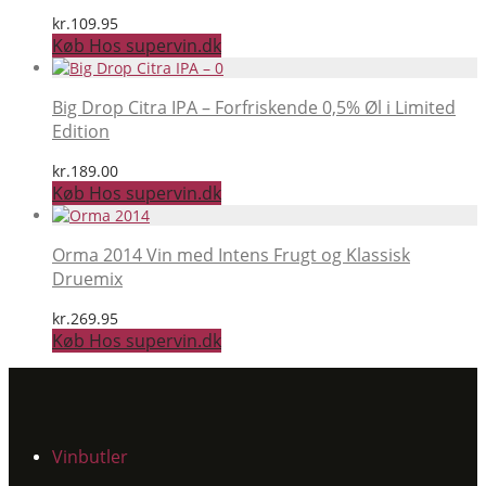
kr.
109.95
Køb Hos supervin.dk
Big Drop Citra IPA – Forfriskende 0,5% Øl i Limited
Edition
kr.
189.00
Køb Hos supervin.dk
Orma 2014 Vin med Intens Frugt og Klassisk
Druemix
kr.
269.95
Køb Hos supervin.dk
Vinbutler