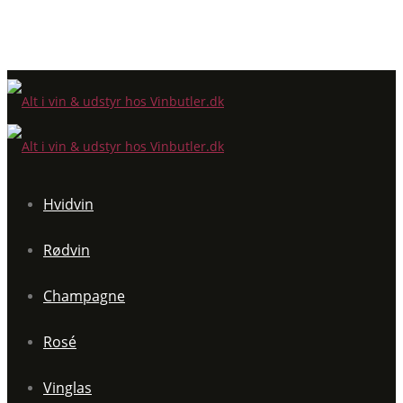
Hvidvin
Rødvin
Champagne
Rosé
Vinglas