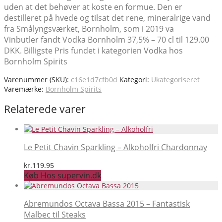
uden at det behøver at koste en formue. Den er
destilleret på hvede og tilsat det rene, mineralrige vand
fra Smålyngsværket, Bornholm, som i 2019 va
Vinbutler fandt Vodka Bornholm 37,5% – 70 cl til 129.00
DKK. Billigste Pris fundet i kategorien Vodka hos
Bornholm Spirits
Varenummer (SKU):
c16e1d7cfb0d
Kategori:
Ukategoriseret
Varemærke:
Bornholm Spirits
Relaterede varer
Le Petit Chavin Sparkling – Alkoholfri Chardonnay
kr.
119.95
Køb Hos supervin.dk
Abremundos Octava Bassa 2015 – Fantastisk
Malbec til Steaks