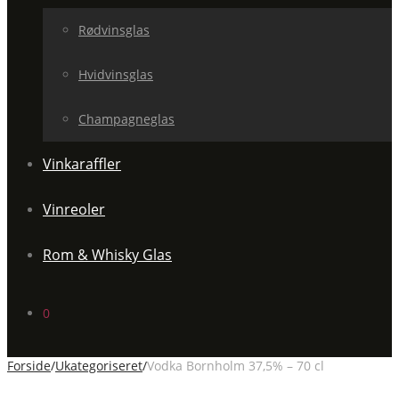
Rødvinsglas
Hvidvinsglas
Champagneglas
Vinkaraffler
Vinreoler
Rom & Whisky Glas
0
Forside
/
Ukategoriseret
/
Vodka Bornholm 37,5% – 70 cl