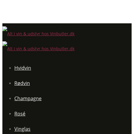
Hvidvin
Rødvin
Champagne
Rosé
Vinglas