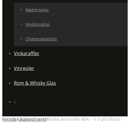
Rødvinsglas
Hvidvinsglas
Champagneglas
Vinkaraffler
Vinreoler
Rom & Whisky Glas
0
Forside
/
Ukategoriseret
/
Vodka Bornholm 40% – 5 cl på tilbud!