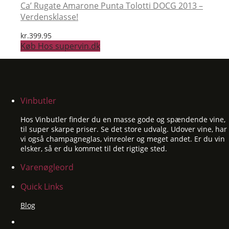
Ca’ Rugate Amarone Punta Tolotti DOCG 2013 –
Verdensklasse!
kr.
399.95
Køb Hos supervin.dk
Vinbutler
Hos Vinbutler finder du en masse gode og spændende vine,
til super skarpe priser. Se det store udvalg. Udover vine, har
vi også champagneglas, vinreoler og meget andet. Er du vin
elsker, så er du kommet til det rigtige sted.
Varenøgleord
Quick Links
Blog