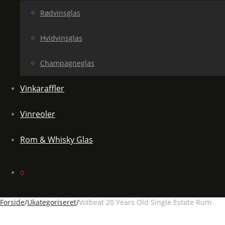
Rødvinsglas
Hvidvinsglas
Champagneglas
Vinkaraffler
Vinreoler
Rom & Whisky Glas
0
Forside
/
Ukategoriseret
/
Volbeat 20 Years Old Single Estate Rum