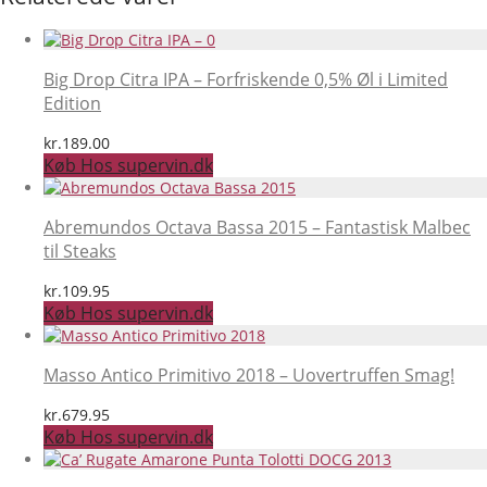
Big Drop Citra IPA – Forfriskende 0,5% Øl i Limited
Edition
kr.
189.00
Køb Hos supervin.dk
Abremundos Octava Bassa 2015 – Fantastisk Malbec
til Steaks
kr.
109.95
Køb Hos supervin.dk
Masso Antico Primitivo 2018 – Uovertruffen Smag!
kr.
679.95
Køb Hos supervin.dk