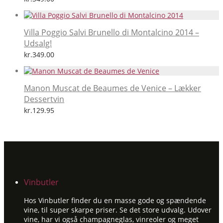
Villa Poggio Salvi Brunello di Montalcino 2014 –
Udsalg!
kr.
349.00
Manon Muscat de Beaumes de Venice – Lækker
Dessertvin
kr.
129.95
Vinbutler
Hos Vinbutler finder du en masse gode og spændende
vine, til super skarpe priser. Se det store udvalg. Udover
vine, har vi også champagneglas, vinreoler og meget