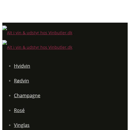
Hvidvin
Rødvin
Champagne
Rosé
Vinglas