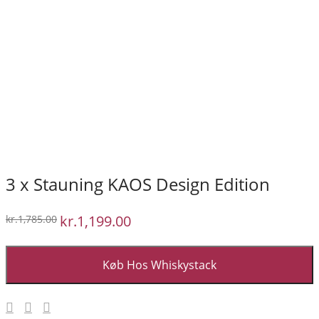
3 x Stauning KAOS Design Edition
Den
kr.
1,199.00
Den
kr.
1,785.00
oprindelige
aktuelle
pris
pris
var:
er:
kr.1,785.00.
kr.1,199.00.
Køb Hos Whiskystack