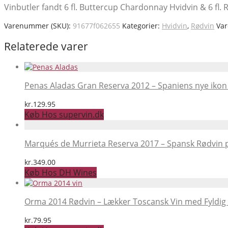
Vinbutler fandt 6 fl. Buttercup Chardonnay Hvidvin & 6 fl.
Varenummer (SKU):
91677f062655
Kategorier:
Hvidvin
,
Rødvin
Va
Relaterede varer
Penas Aladas Gran Reserva 2012 – Spaniens nye ikon 
kr.
129.95
Køb Hos supervin.dk
Marqués de Murrieta Reserva 2017 – Spansk Rødvin p
kr.
349.00
Køb Hos DH Wines
Orma 2014 Rødvin – Lækker Toscansk Vin med Fyldi
kr.
79.95