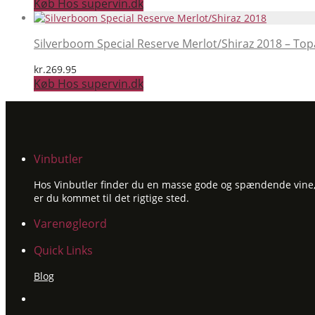
Køb Hos supervin.dk
Silverboom Special Reserve Merlot/Shiraz 2018 – To
kr.
269.95
Køb Hos supervin.dk
Vinbutler
Hos Vinbutler finder du en masse gode og spændende vine, ti
er du kommet til det rigtige sted.
Varenøgleord
Quick Links
Blog