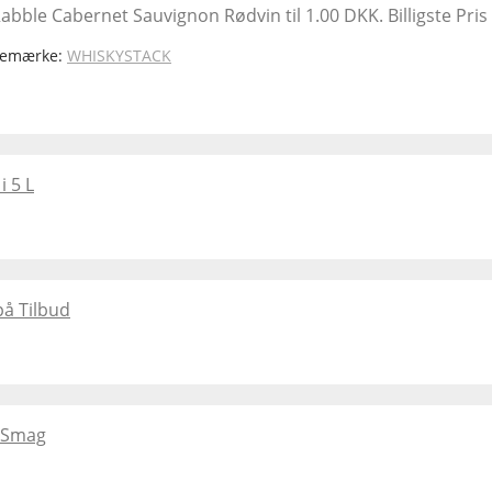
 Rabble Cabernet Sauvignon Rødvin til 1.00 DKK. Billigste Pri
remærke:
WHISKYSTACK
i 5 L
å Tilbud
g Smag