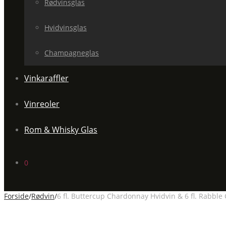
Rødvinsglas
Hvidvinsglas
Champagneglas
Vinkaraffler
Vinreoler
Rom & Whisky Glas
0
Forside
/
Rødvin
/
6 fl. Buttercup Chardonnay Hvidvin & 6 fl. Rabbl