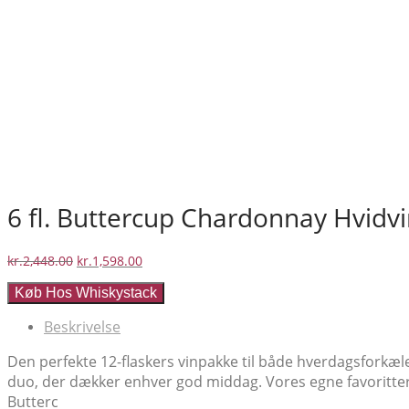
6 fl. Buttercup Chardonnay Hvidvi
Den
Den
kr.
2,448.00
kr.
1,598.00
oprindelige
aktuelle
Køb Hos Whiskystack
pris
pris
var:
er:
Beskrivelse
kr.2,448.00.
kr.1,598.00.
Den perfekte 12-flaskers vinpakke til både hverdagsforkæl
duo, der dækker enhver god middag. Vores egne favoritter
Butterc