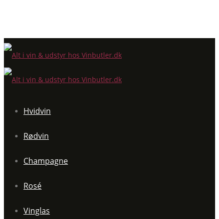
Hvidvin
Rødvin
Champagne
Rosé
Vinglas