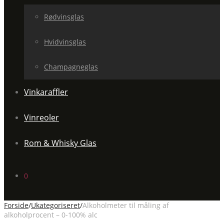
Rødvinsglas
Hvidvinsglas
Champagneglas
Vinkaraffler
Vinreoler
Rom & Whisky Glas
0
Forside
/
Ukategoriseret
/
Alkoholmeter til måling af
alkoholprocent – 0-100% alc