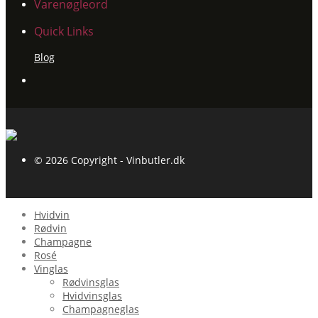
Varenøgleord
Quick Links
Blog
© 2026 Copyright - Vinbutler.dk
Hvidvin
Rødvin
Champagne
Rosé
Vinglas
Rødvinsglas
Hvidvinsglas
Champagneglas