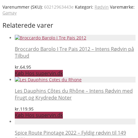
Varenummer (SKU):
60212963443e
Kategori:
Rødvin
Varemærke:
Gamay
Relaterede varer
Broccardo Barolo I Tre Pais 2012 – Intens Rødvin på
Tilbud
kr.
64.95
Køb Hos supervin.dk
Les Dauphins Côtes du Rhône – Intens Rødvin med
Frugt og Krydrede Noter
kr.
119.95
Køb Hos supervin.dk
Spice Route Pinotage 2022 – Fyldig rødvin til 149