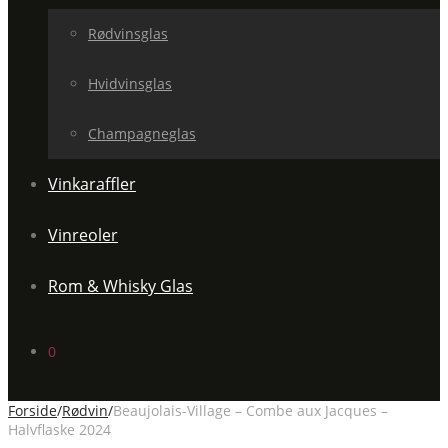
Rødvinsglas
Hvidvinsglas
Champagneglas
Vinkaraffler
Vinreoler
Rom & Whisky Glas
0
Forside
/
Rødvin
/
Beaujolais-Village – Combe aux Jacques –
Halvflaske 2024