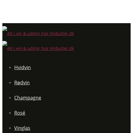
Hvidvin
Rødvin
Champagne
Rosé
Vinglas