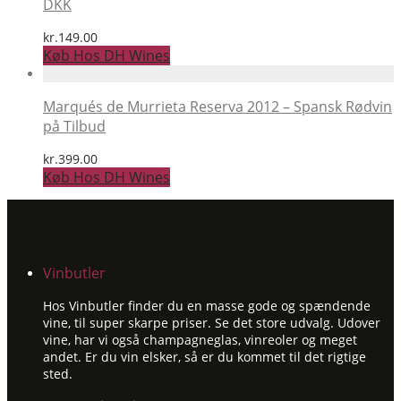
DKK
kr.
149.00
Køb Hos DH Wines
Marqués de Murrieta Reserva 2012 – Spansk Rødvin
på Tilbud
kr.
399.00
Køb Hos DH Wines
Vinbutler
Hos Vinbutler finder du en masse gode og spændende
vine, til super skarpe priser. Se det store udvalg. Udover
vine, har vi også champagneglas, vinreoler og meget
andet. Er du vin elsker, så er du kommet til det rigtige
sted.