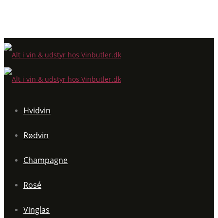
Hvidvin
Rødvin
Champagne
Rosé
Vinglas