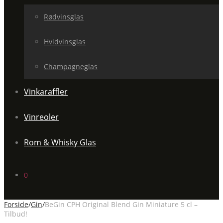
Rødvinsglas
Hvidvinsglas
Champagneglas
Vinkaraffler
Vinreoler
Rom & Whisky Glas
0
Forside
/
Gin
/
BeGin CPH Original Blend Gin Miniature 5 cl –
Tilbud!