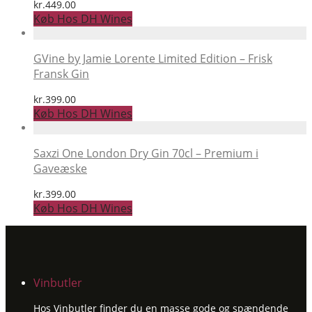
kr.
449.00
Køb Hos DH Wines
GVine by Jamie Lorente Limited Edition – Frisk
Fransk Gin
kr.
399.00
Køb Hos DH Wines
Saxzi One London Dry Gin 70cl – Premium i
Gaveæske
kr.
399.00
Køb Hos DH Wines
Vinbutler
Hos Vinbutler finder du en masse gode og spændende