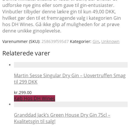
udforske nye gins eller som gave til gin-entusiaster.
Vinbutler tilbyder denne lækre gin til kun 49,00 DKK,
hvilket gør den til et fremragende valg i kategorien Gin
hos DH Wines. Gå ikke glip af muligheden for at prøve
denne unikke ginoplevelse.
Varenummer (SKU):
258639f595d7
Kategorier:
Gin
,
Unknown
Relaterede varer
Martin Sesse Singular Dry Gin – Uovertruffen Smag
til 299 DKK
kr.
299.00
Køb Hos DH Wines
Granddad Jack’s Green House Dry Gin 75cl –
Kvalitetsgin til salg!