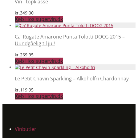
Vin i topklasse
kr.
349.00
Køb Hos supervin.dk
Ca’ Rugate Amarone Punta Tolotti DOCG 2015 –
Uundgåelig til jul!
kr.
269.95
Køb Hos supervin.dk
Le Petit Chavin Sparkling – Alkoholfri Chardonnay
kr.
119.95
Køb Hos supervin.dk
Vinbutler