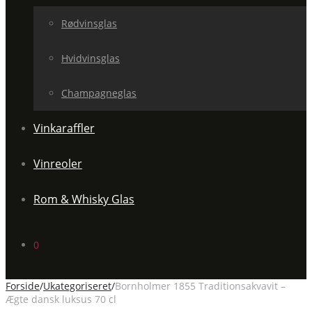
Rødvinsglas
Hvidvinsglas
Champagneglas
Vinkaraffler
Vinreoler
Rom & Whisky Glas
0
Forside
/
Ukategoriseret
/
Bornholmer 1855 Traditionsakvavit –
Ægte dansk luksus 70 cl