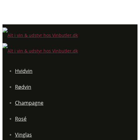
Hvidvin
Rødvin
Champagne
Rosé
Vinglas