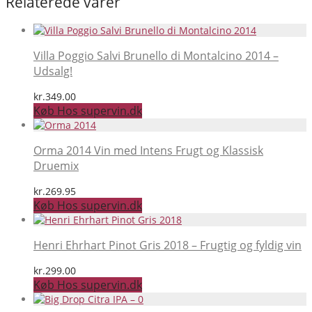
Relaterede varer
Villa Poggio Salvi Brunello di Montalcino 2014 –
Udsalg!
kr.
349.00
Køb Hos supervin.dk
Orma 2014 Vin med Intens Frugt og Klassisk
Druemix
kr.
269.95
Køb Hos supervin.dk
Henri Ehrhart Pinot Gris 2018 – Frugtig og fyldig vin
kr.
299.00
Køb Hos supervin.dk