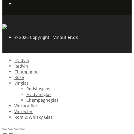
© 2026 Copyright - Vinbutler.dk
Hvidvin
Rødvin
Champagne
Rosé
Vinglas
Rødvinsglas
Hvidvinsglas
Champagneglas
Vinkaraffler
Vinreoler
Rom & Whisky Glas