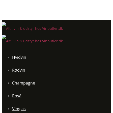
Hvidvin
Rødvin
Champagne
Rosé
Vinglas