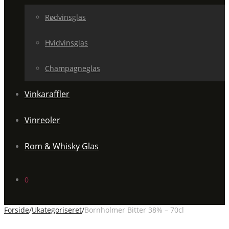
Rødvinsglas
Hvidvinsglas
Champagneglas
Vinkaraffler
Vinreoler
Rom & Whisky Glas
0
Forside
/
Ukategoriseret
/
Bornholmer Bitter 38% – 70cl