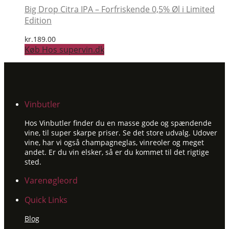
Big Drop Citra IPA – Forfriskende 0,5% Øl i Limited
Edition
kr.
189.00
Køb Hos supervin.dk
Vinbutler
Hos Vinbutler finder du en masse gode og spændende
vine, til super skarpe priser. Se det store udvalg. Udover
vine, har vi også champagneglas, vinreoler og meget
andet. Er du vin elsker, så er du kommet til det rigtige
sted.
Varenøgleord
Quick Links
Blog