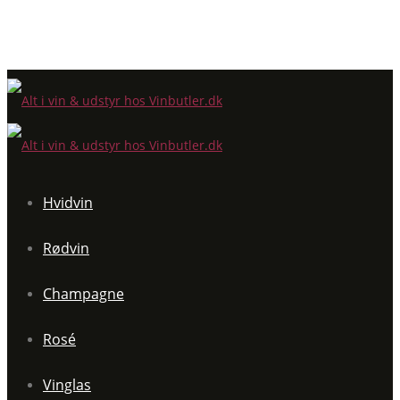
Hvidvin
Rødvin
Champagne
Rosé
Vinglas