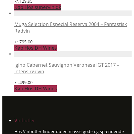
kr.
129.95
Køb Hos supervin.dk
Muga Selection Especial Reserva 2004 – Fantastisk
Rødvin
kr.
795.00
Køb Hos DH Wines
Igino Cabernet Sauvignon Veronese IGT 2017 –
Intens rødvin
kr.
499.00
Køb Hos DH Wines
Vinbutler
Hos Vinbutler finder du en masse gode og spændende