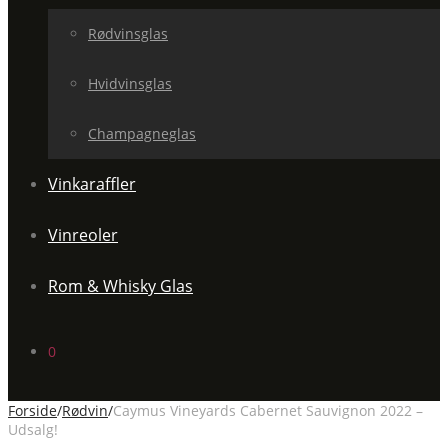
Rødvinsglas
Hvidvinsglas
Champagneglas
Vinkaraffler
Vinreoler
Rom & Whisky Glas
0
Forside
/
Rødvin
/
Caymus Vineyards Cabernet Sauvignon 2022 –
Udsalg!