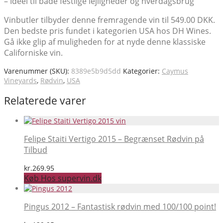
– Ideel til både festlige lejligheder og hverdagsbrug
Vinbutler tilbyder denne fremragende vin til 549.00 DKK.
Den bedste pris fundet i kategorien USA hos DH Wines.
Gå ikke glip af muligheden for at nyde denne klassiske
Californiske vin.
Varenummer (SKU):
8389e5b9d5dd
Kategorier:
Caymus
Vineyards
,
Rødvin
,
USA
Relaterede varer
Felipe Staiti Vertigo 2015 – Begrænset Rødvin på
Tilbud
kr.
269.95
Køb Hos supervin.dk
Pingus 2012 – Fantastisk rødvin med 100/100 point!