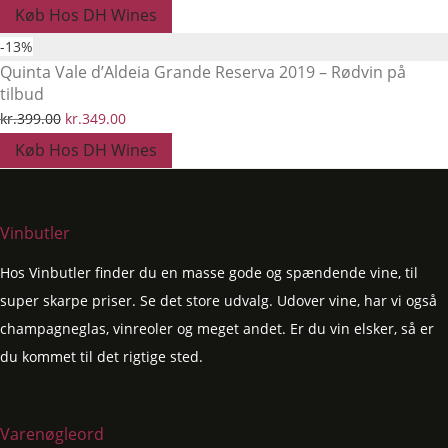
Køb Hos DH Wines
-
13
%
Quinta Vale d’Aldeia Grande Reserva 2019 – Rødvin på
tilbud
Den
Den
kr.
399.00
kr.
349.00
oprindelige
aktuelle
Køb Hos DH Wines
pris
pris
var:
er:
kr.399.00.
kr.349.00.
Vinbutler
Hos Vinbutler finder du en masse gode og spændende vine, til
super skarpe priser. Se det store udvalg. Udover vine, har vi også
champagneglas, vinreoler og meget andet. Er du vin elsker, så er
du kommet til det rigtige sted.
Varenøgleord