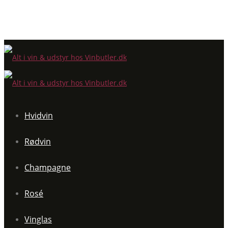
Hvidvin
Rødvin
Champagne
Rosé
Vinglas