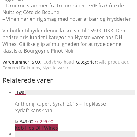
– Druerne stammer fra tre områder: 75% fra Côte de
Nuits og Côte de Beaune
– Vinen har en rig smag med noter af bær og krydderier
Vinbutler tilbyder denne lækre vin til 169.00 DKK. Den
bedste pris fundet i kategorien Nyeste varer hos DH
Wines. Gå ikke glip af muligheden for at nyde denne
klassiske Bourgogne Pinot Noir
Varenummer (SKU):
06d7b4c4b6ad
Kategorier:
Alle produkter
,
Edouard Delaunay
,
Nyeste varer
Relaterede varer
-
14
%
Anthonij Rupert Syrah 2015 – Topklasse
Sydafrikansk Vin!
Den
Den
kr.
349.00
kr.
299.00
oprindelige
aktuelle
Køb Hos DH Wines
pris
pris