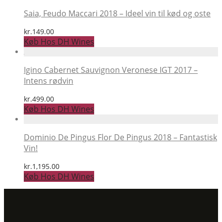
var:
er:
kr.349.00.
kr.299.00.
Saia, Feudo Maccari 2018 – Ideel vin til kød og oste
kr.
149.00
Køb Hos DH Wines
Igino Cabernet Sauvignon Veronese IGT 2017 –
Intens rødvin
kr.
499.00
Køb Hos DH Wines
Dominio De Pingus Flor De Pingus 2018 – Fantastisk
Vin!
kr.
1,195.00
Køb Hos DH Wines