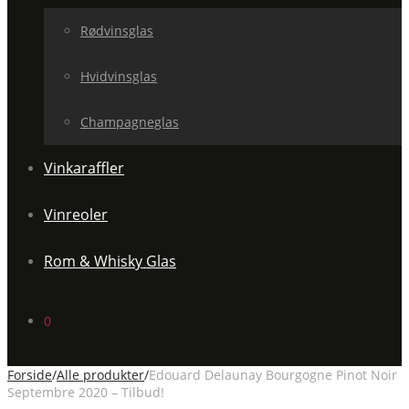
Rødvinsglas
Hvidvinsglas
Champagneglas
Vinkaraffler
Vinreoler
Rom & Whisky Glas
0
Forside
/
Alle produkter
/
Edouard Delaunay Bourgogne Pinot Noir
Septembre 2020 – Tilbud!