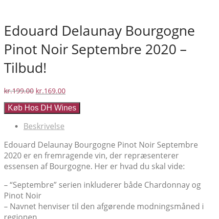
Edouard Delaunay Bourgogne
Pinot Noir Septembre 2020 –
Tilbud!
Den
Den
kr.
199.00
kr.
169.00
oprindelige
aktuelle
Køb Hos DH Wines
pris
pris
var:
er:
Beskrivelse
kr.199.00.
kr.169.00.
Edouard Delaunay Bourgogne Pinot Noir Septembre
2020 er en fremragende vin, der repræsenterer
essensen af Bourgogne. Her er hvad du skal vide:
– “Septembre” serien inkluderer både Chardonnay og
Pinot Noir
– Navnet henviser til den afgørende modningsmåned i
regionen