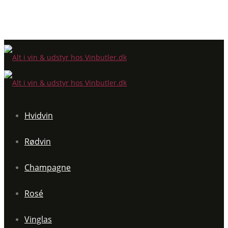
Hvidvin
Rødvin
Champagne
Rosé
Vinglas