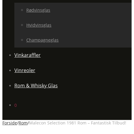
Rødvinsglas
Hvidvinsglas
Champagneglas
Vinkaraffler
Vinreoler
Rom & Whisky Glas
0
Forside
/
Rom
/
Malecon Selection 1981 Rom – Fantastisk Tilbud!