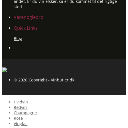
andet. Er du vin elsker, så er du kommet til det rigtige
sted.
Varenøgleord
Quick Links
Blog
© 2026 Copyright - Vinbutler.dk
Hvidvin
Rødvin
Champagne
Rosé
Vinglas