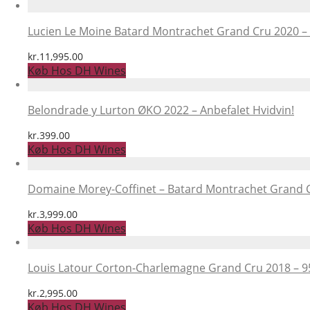
Lucien Le Moine Batard Montrachet Grand Cru 2020 – 
kr.
11,995.00
Køb Hos DH Wines
Belondrade y Lurton ØKO 2022 – Anbefalet Hvidvin!
kr.
399.00
Køb Hos DH Wines
Domaine Morey-Coffinet – Batard Montrachet Grand C
kr.
3,999.00
Køb Hos DH Wines
Louis Latour Corton-Charlemagne Grand Cru 2018 – 9
kr.
2,995.00
Køb Hos DH Wines