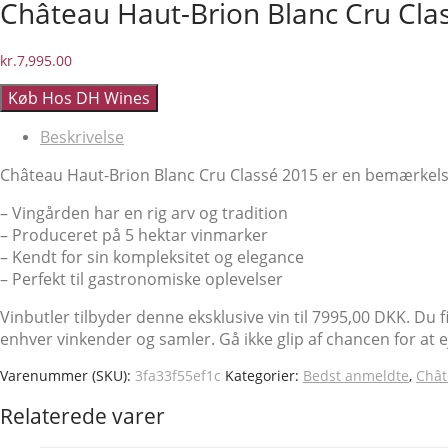
Château Haut-Brion Blanc Cru Clas
kr.
7,995.00
Køb Hos DH Wines
Beskrivelse
Château Haut-Brion Blanc Cru Classé 2015 er en bemærkelses
– Vingården har en rig arv og tradition
– Produceret på 5 hektar vinmarker
– Kendt for sin kompleksitet og elegance
– Perfekt til gastronomiske oplevelser
Vinbutler tilbyder denne eksklusive vin til 7995,00 DKK. Du
enhver vinkender og samler. Gå ikke glip af chancen for at e
Varenummer (SKU):
3fa33f55ef1c
Kategorier:
Bedst anmeldte
,
Chât
Relaterede varer