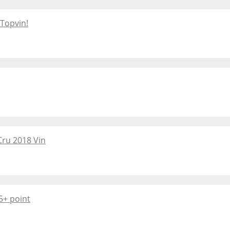
Topvin!
ru 2018 Vin
5+ point