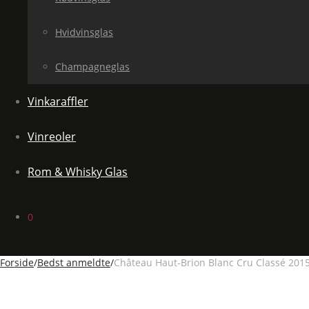
Hvidvinsglas
Champagneglas
Vinkaraffler
Vinreoler
Rom & Whisky Glas
0
Forside
/
Bedst anmeldte
/
Château Haut-Brion Blanc Cru Classé 2015 