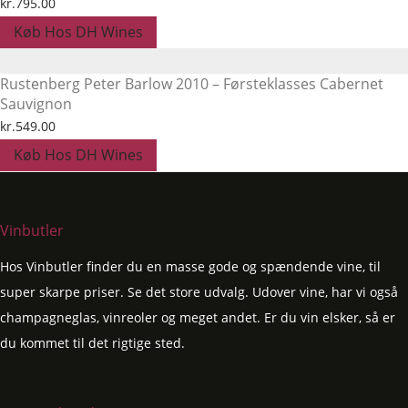
kr.
795.00
Køb Hos DH Wines
Rustenberg Peter Barlow 2010 – Førsteklasses Cabernet
Sauvignon
kr.
549.00
Køb Hos DH Wines
Vinbutler
Hos Vinbutler finder du en masse gode og spændende vine, til
super skarpe priser. Se det store udvalg. Udover vine, har vi også
champagneglas, vinreoler og meget andet. Er du vin elsker, så er
du kommet til det rigtige sted.