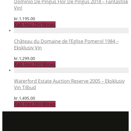
Dominio De Pingus Flor De Pingus 2018 – Fantastisk
Vin!
kr.
1,195.00
Køb Hos DH Wines
Château du Domaine de l’Eglise Pomerol 1984 –
Eksklusiv Vin
kr.
1,299.00
Køb Hos DH Wines
Waterford Estate Auction Reserve 2005 – Eksklusiv
Vin Tilbud
kr.
1,495.00
Køb Hos DH Wines