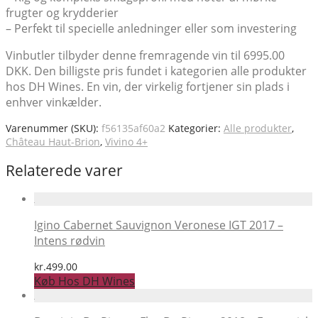
frugter og krydderier
– Perfekt til specielle anledninger eller som investering
Vinbutler tilbyder denne fremragende vin til 6995.00
DKK. Den billigste pris fundet i kategorien alle produkter
hos DH Wines. En vin, der virkelig fortjener sin plads i
enhver vinkælder.
Varenummer (SKU):
f56135af60a2
Kategorier:
Alle produkter
,
Château Haut-Brion
,
Vivino 4+
Relaterede varer
Igino Cabernet Sauvignon Veronese IGT 2017 –
Intens rødvin
kr.
499.00
Køb Hos DH Wines