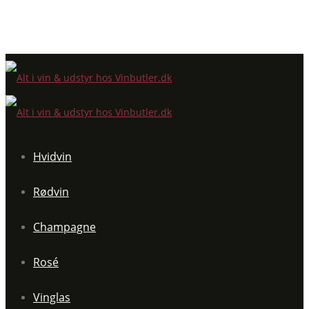
Hvidvin
Rødvin
Champagne
Rosé
Vinglas