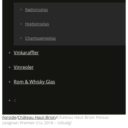
Rødvinsglas
Hvidvinsglas
Champagneglas
Vinkaraffler
Vinreoler
Rom & Whisky Glas
0
Forside
/
Château Haut-Brion
/
Chateau Haut Brion Pessac-
Leognan Premier Cru 2018 – Udsalg!