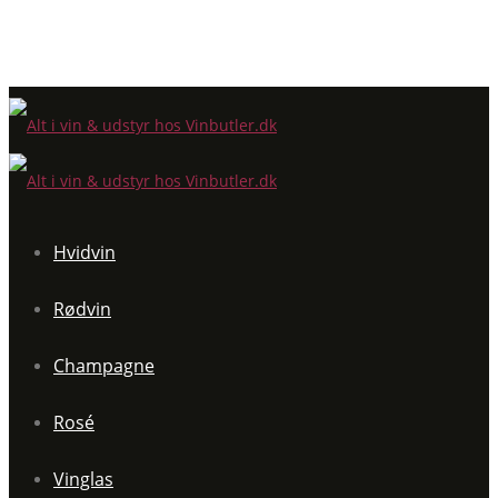
Hvidvin
Rødvin
Champagne
Rosé
Vinglas