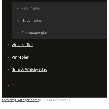
Rødvinsglas
Hvidvinsglas
Champagneglas
Vinkaraffler
Vinreoler
Rom & Whisky Glas
0
Forside
/
Ukategoriseret
/
Danzka Cranraz 1L