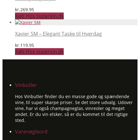
kr.
269.95
Køb Hos supervin.dk
Xavier SM – Elegant Taske til Hverdag
kr.
119.95
Køb Hos supervin.dk
Vinbutler
Hos Vinbutler finder du en masse gode og spændende
vine, til super skarpe priser. Se det store udvalg. Udover
vine, har vi også champagneglas, vinreoler og meget
andet. Er du vin elsker, så er du kommet til det rigtige
sted.
Varenøgleord