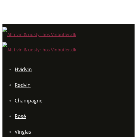
Hvidvin
Rødvin
Champagne
Rosé
Vinglas