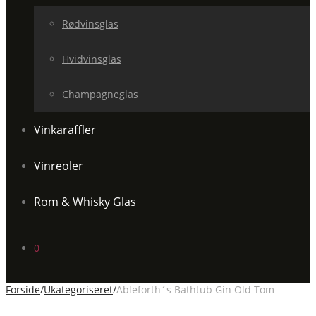
Rødvinsglas
Hvidvinsglas
Champagneglas
Vinkaraffler
Vinreoler
Rom & Whisky Glas
0
Forside
/
Ukategoriseret
/
Ableforth´s Bathtub Gin Old Tom