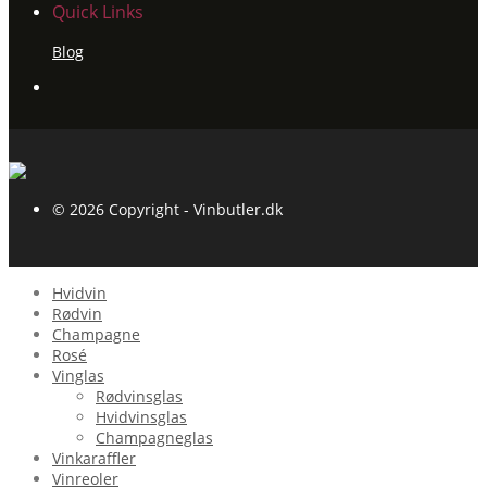
Quick Links
Blog
© 2026 Copyright - Vinbutler.dk
Hvidvin
Rødvin
Champagne
Rosé
Vinglas
Rødvinsglas
Hvidvinsglas
Champagneglas
Vinkaraffler
Vinreoler