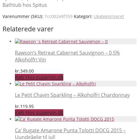
Bathtub hos Spitus
Varenummer (SKU):
7cc002e8f359
Kategori:
Ukategoriseret
Relaterede varer
Rawson’s Retreat Cabernet Sauvignon – 0,5%
Alkoholfri Vin
kr.
349.00
Køb Hos supervin.dk
Le Petit Chavin Sparkling – Alkoholfri Chardonnay
kr.
119.95
Køb Hos supervin.dk
Ca’ Rugate Amarone Punta Tolotti DOCG 2015 –
Uundgåelig til jul!