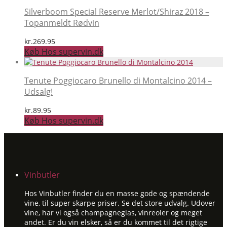
Silverboom Special Reserve Merlot/Shiraz 2018 –
Topanmeldt Rødvin
kr.
269.95
Køb Hos supervin.dk
Tenute Poggiocaro Brunello di Montalcino 2014 –
Udsalg!
kr.
89.95
Køb Hos supervin.dk
Vinbutler
Hos Vinbutler finder du en masse gode og spændende
vine, til super skarpe priser. Se det store udvalg. Udover
vine, har vi også champagneglas, vinreoler og meget
andet. Er du vin elsker, så er du kommet til det rigtige