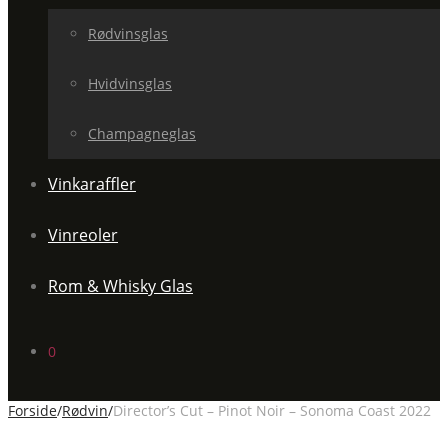
Rødvinsglas
Hvidvinsglas
Champagneglas
Vinkaraffler
Vinreoler
Rom & Whisky Glas
0
Forside
/
Rødvin
/
Director’s Cut – Pinot Noir – Sonoma Coast 2022