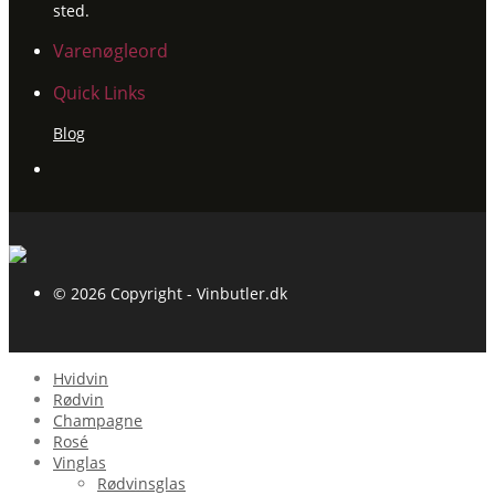
sted.
Varenøgleord
Quick Links
Blog
© 2026 Copyright - Vinbutler.dk
Hvidvin
Rødvin
Champagne
Rosé
Vinglas
Rødvinsglas