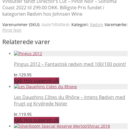
Vinbutler fandt Director’s Cut – Pinot Noir – Sonoma
Coast 2022 til 299.00 DKK. Billigste Pris fundet i
kategorien Rødvin hos Johnsen Wine
Varenummer (SKU):
4ade7d0d0edc
Kategori:
Rødvin
Varemærke:
Pinot Noir
Relaterede varer
Pingus 2012 – Fantastisk rødvin med 100/100 point!
kr.
129.95
Køb Hos supervin.dk
Les Dauphins Côtes du Rhône – Intens Rødvin med
Frugt og Krydrede Noter
kr.
119.95
Køb Hos supervin.dk