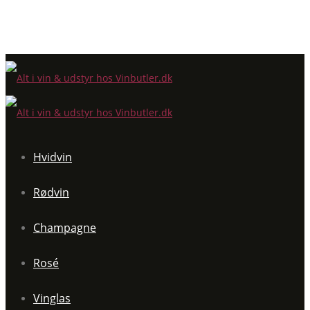
Hvidvin
Rødvin
Champagne
Rosé
Vinglas