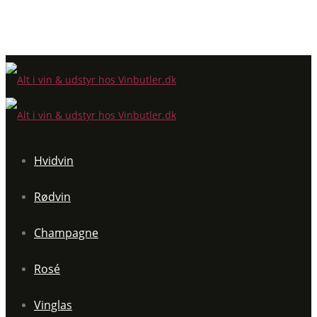
Hvidvin
Rødvin
Champagne
Rosé
Vinglas