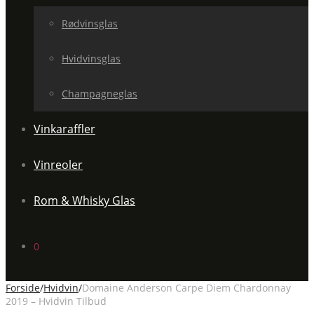
Rødvinsglas
Hvidvinsglas
Champagneglas
Vinkaraffler
Vinreoler
Rom & Whisky Glas
0
Forside
/
Hvidvin
/
Domaine Anderson Carpe Diem Chardonnay
2019 – Hvidvin Tilbud