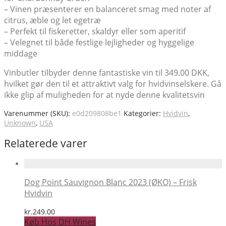
– Vinen præsenterer en balanceret smag med noter af
citrus, æble og let egetræ
– Perfekt til fiskeretter, skaldyr eller som aperitif
– Velegnet til både festlige lejligheder og hyggelige
middage
Vinbutler tilbyder denne fantastiske vin til 349.00 DKK,
hvilket gør den til et attraktivt valg for hvidvinselskere. Gå
ikke glip af muligheden for at nyde denne kvalitetsvin
Varenummer (SKU):
e0d209808be1
Kategorier:
Hvidvin
,
Unknown
,
USA
Relaterede varer
Dog Point Sauvignon Blanc 2023 (ØKO) – Frisk
Hvidvin
kr.
249.00
Køb Hos DH Wines